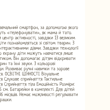
авчальний смартфон, за допомогою якого
ть «телефонувати», як мама й тато.
 центр активності, завдяки 13 великим
іти познайомляться зі світом тварин. 3
інтерактивними діями. Завдяки технології
о екрану діти можуть навчатися лише
иком. Він допомагає дітям відкривати
рин та їхні звуки. 3 кольорові
ди. Розвиває ручні навички та зорове
я. ОСВІТНІ ЦІННОСТІ Візуальне
я Слухове сприйняття Тактильне
я Сприйняття тіла Емоційність Розміри:
 6 см. Батарейки в комплекті. Для дітей
-36 місяців. Немає можливості регулювати
грашки.