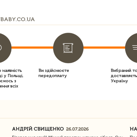
BABY.CO.UA
 наявність
Ви здійснюєте
Вибраний т
і у Польщі,
передоплату
доставляєть
уємось з
Україну
ення всіх
АНДРІЙ СВИЩЕНКО
Н
26.07.2026