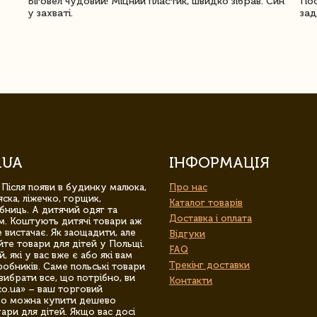
Біговел чудовий! Міцний пластик, швидко зібрав. Син
Пос
у захваті.
зад
.UA
ІНФОРМАЦІЯ
 Після появи в будинку малюка,
Про нас
ска, ліжечко, горщик,
Каталог товарів
бниць. А дитячий одяг та
Доставка і оплата
м. Коштують дитячі товари аж
 вистачає. Як заощадити, але
Відгуки
йте товари для дітей у Польщі.
FAQ
 які у вас вже є або які вам
Трекінг доставки
обників. Саме польські товари
вибрати все, що потрібно, ви
Контакти
co.ua» – ваш торговий
гро можна купити дешево
уари для дітей. Якщо вас досі