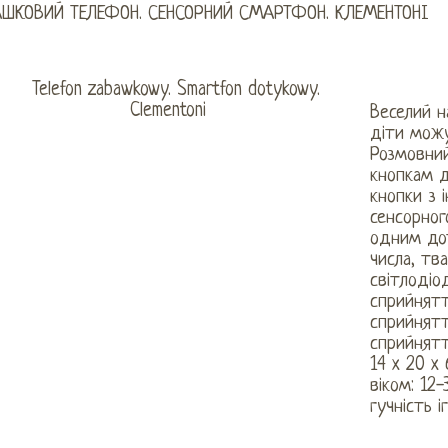
АШКОВИЙ ТЕЛЕФОН. СЕНСОРНИЙ СМАРТФОН. КЛЕМЕНТОНІ
Веселий н
діти можу
Розмовний
кнопкам д
кнопки з 
сенсорног
одним дот
числа, тва
світлодіо
сприйнятт
сприйнятт
сприйнятт
14 x 20 x
віком: 12
гучність і