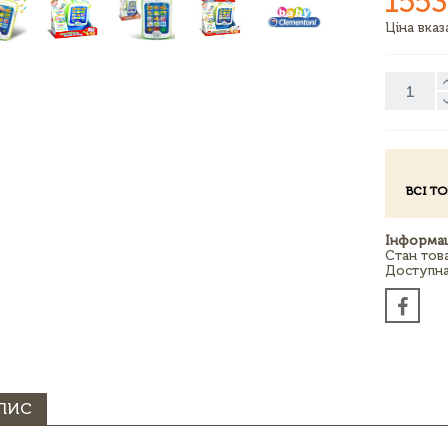
1553
Ціна вка
ВСІ Т
Інформац
Стан тов
Доступна 
ПИС