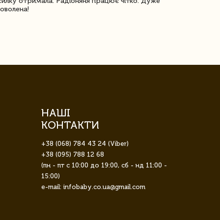
илку отримала. Радіоняня працює чітко. Дуже
Отримали віз
оволена!
Доставка з 
завжди була 
НАШІ
КОНТАКТИ
+38 (068) 784 43 24 (Viber)
+38 (095) 788 12 68
(пн - пт с 10:00 до 19:00, сб - нд 11:00 -
15:00)
e-mail: infobaby.co.ua@gmail.com