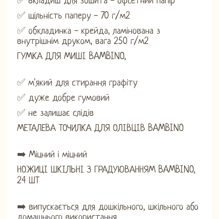
✅ вкладиш для зошита - офсетний папір
✅ щільність паперу - 70 г/м2
✅ обкладинка - крейда, ламінована з
внутрішнім друком, вага 250 г/м2
ГУМКА ДЛЯ МИШІ BAMBINO,
✅ м'який для стирання графіту
✅ дуже добре гумовий
✅ не залишає слідів
МЕТАЛЕВА ТОЧИЛКА ДЛЯ ОЛІВЦІВ BAMBINO
➡️ Міцний і міцний
НОЖИЦІ ШКІЛЬНІ З ГРАДУЮВАННЯМ BAMBINO,
24 ШТ
➡️ випускається для дошкільного, шкільного або
домашнього використання