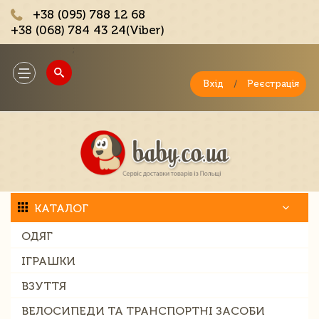
+38 (095) 788 12 68
+38 (068) 784 43 24(Viber)
;
Toggle
navigation
Вхід
/
Реєстрація
КАТАЛОГ
ОДЯГ
ІГРАШКИ
ВЗУТТЯ
ВЕЛОСИПЕДИ ТА ТРАНСПОРТНІ ЗАСОБИ