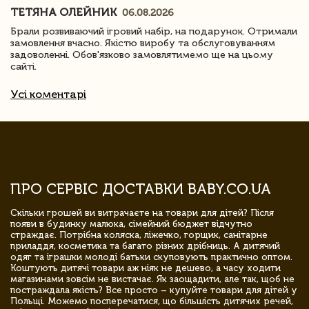
ТЕТЯНА ОЛЕЙНИК
06.08.2026
Брали розвиваючий ігровий набір, на подарунок. Отримали
замовлення вчасно. Якістю виробу та обслуговуванням
задоволенні. Обов'язково замовлятимемо ще на цьому
сайті.
Усі коментарі
ПРО СЕРВІС ДОСТАВКИ BABY.CO.UA
Скільки грошей ви витрачаєте на товари для дітей? Після
появи в будинку малюка, сімейний бюджет відчутно
страждає. Потрібна коляска, ліжечко, горщик, санітарне
приладдя, косметика та багато різних дрібниць. А дитячий
одяг та іграшки молоді батьки скуповують практично оптом.
Коштують дитячі товари аж ніяк не дешево, а часу ходити
магазинами зовсім не вистачає. Як заощадити, але так, щоб не
постраждала якість? Все просто – купуйте товари для дітей у
Польщі. Можемо посперечатися, що більшість дитячих речей,