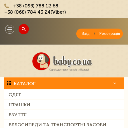
+38 (095) 788 12 68
+38 (068) 784 43 24(Viber)
;
Toggle
navigation
Вхід
/
Реєстрація
КАТАЛОГ
ОДЯГ
ІГРАШКИ
ВЗУТТЯ
ВЕЛОСИПЕДИ ТА ТРАНСПОРТНІ ЗАСОБИ