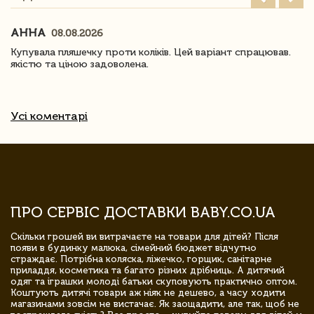
АННА
08.08.2026
Купувала пляшечку проти коліків. Цей варіант спрацював.
якістю та ціною задоволена.
Усі коментарі
ПРО СЕРВІС ДОСТАВКИ BABY.CO.UA
Скільки грошей ви витрачаєте на товари для дітей? Після
появи в будинку малюка, сімейний бюджет відчутно
страждає. Потрібна коляска, ліжечко, горщик, санітарне
приладдя, косметика та багато різних дрібниць. А дитячий
одяг та іграшки молоді батьки скуповують практично оптом.
Коштують дитячі товари аж ніяк не дешево, а часу ходити
магазинами зовсім не вистачає. Як заощадити, але так, щоб не