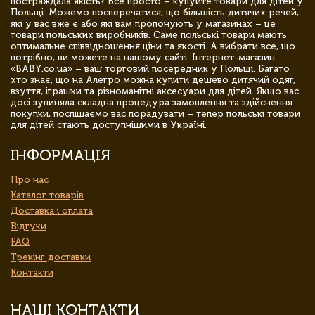
постраждала якість? Все просто – купуйте товари для дітей у
Польщі. Можемо посперечатися, що більшість дитячих речей,
які у вас вже є або які вам пропонують у магазинах – це
товари польських виробників. Саме польські товари мають
оптимальне співвідношення ціни та якості. А вибрати все, що
потрібно, ви можете на нашому сайті. Інтернет-магазин
«BABY.co.ua» – ваш торговий посередник у Польщі. Багато
хто знає, що на Алегро можна купити дешево дитячий одяг,
взуття, іграшки та різноманітні аксесуари для дітей. Якщо вас
досі зупиняла складна процедура замовлення та здійснення
покупки, поспішаємо вас порадувати – тепер польські товари
для дітей стають доступнішими в Україні.
ІНФОРМАЦІЯ
Про нас
Каталог товарів
Доставка і оплата
Відгуки
FAQ
Трекінг доставки
Контакти
НАШІ КОНТАКТИ