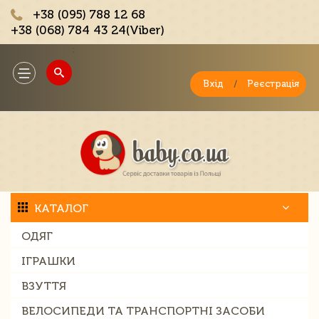
+38 (095) 788 12 68
+38 (068) 784 43 24(Viber)
;
Toggle
navigation
Вхід
/
Реєстрація
КАТАЛОГ
ОДЯГ
ІГРАШКИ
ВЗУТТЯ
ВЕЛОСИПЕДИ ТА ТРАНСПОРТНІ ЗАСОБИ