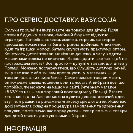
ПРО СЕРВІС ДОСТАВКИ BABY.CO.UA
Скільки грошей ви витрачаєте на товари для дітей? Після
появи в будинку малюка, сімейний бюджет відчутно
страждає. Потрібна коляска, ліжечко, горщик, санітарне
приладдя, косметика та багато різних дрібниць. А дитячий
одяг та іграшки молоді батьки скуповують практично оптом.
Коштують дитячі товари аж ніяк не дешево, а часу ходити
магазинами зовсім не вистачає. Як заощадити, але так, щоб не
постраждала якість? Все просто – купуйте товари для дітей у
Польщі. Можемо посперечатися, що більшість дитячих речей,
які у вас вже є або які вам пропонують у магазинах – це
товари польських виробників. Саме польські товари мають
оптимальне співвідношення ціни та якості. А вибрати все, що
потрібно, ви можете на нашому сайті. Інтернет-магазин
«BABY.co.ua» – ваш торговий посередник у Польщі. Багато
хто знає, що на Алегро можна купити дешево дитячий одяг,
взуття, іграшки та різноманітні аксесуари для дітей. Якщо вас
досі зупиняла складна процедура замовлення та здійснення
покупки, поспішаємо вас порадувати – тепер польські товари
для дітей стають доступнішими в Україні.
ІНФОРМАЦІЯ