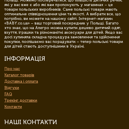
Польщі. Можемо посперечатися, що більшість дитячих речей,
які у вас вже є або які вам пропонують у магазинах – це
товари польських виробників. Саме польські товари мають
оптимальне співвідношення ціни та якості. А вибрати все, що
потрібно, ви можете на нашому сайті. Інтернет-магазин
«BABY.co.ua» – ваш торговий посередник у Польщі. Багато
хто знає, що на Алегро можна купити дешево дитячий одяг,
взуття, іграшки та різноманітні аксесуари для дітей. Якщо вас
досі зупиняла складна процедура замовлення та здійснення
покупки, поспішаємо вас порадувати – тепер польські товари
для дітей стають доступнішими в Україні.
ІНФОРМАЦІЯ
Про нас
Каталог товарів
Доставка і оплата
Відгуки
FAQ
Трекінг доставки
Контакти
НАШІ КОНТАКТИ