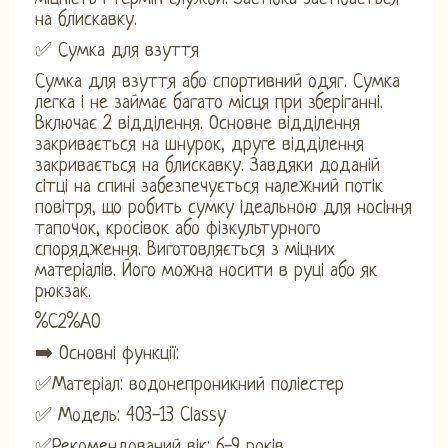
на блискавку.
✅ Сумка для взуття
Сумка для взуття або спортивний одяг. Сумка
легка і не займає багато місця при зберіганні.
Включає 2 відділення. Основне відділення
закривається на шнурок, друге відділення
закривається на блискавку. Завдяки доданій
сітці на спині забезпечується належний потік
повітря, що робить сумку ідеальною для носіння
тапочок, кросівок або фізкультурного
спорядження. Виготовляється з міцних
матеріалів. Його можна носити в руці або як
рюкзак.
%C2%A0
➡️ Основні функції:
✅Матеріал: водонепроникний поліестер
✅ Модель: 403-13 Classy
✅Рекомендований вік: 6-9 років