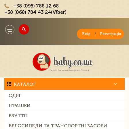
+38 (095) 788 12 68
+38 (068) 784 43 24(Viber)
;
Toggle
navigation
Вхід
/
Реєстрація
КАТАЛОГ
ОДЯГ
ІГРАШКИ
ВЗУТТЯ
ВЕЛОСИПЕДИ ТА ТРАНСПОРТНІ ЗАСОБИ