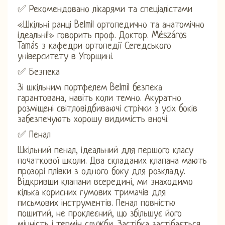
✅ Рекомендовано лікарями та спеціалістами
«Шкільні ранці Belmil ортопедично та анатомічно
ідеальні!» говорить проф. Доктор. Mészáros
Tamás з кафедри ортопедії Сегедського
університету в Угорщині.
✅ Безпека
Зі шкільним портфелем Belmil безпека
гарантована, навіть коли темно. Акуратно
розміщені світловідбиваючі стрічки з усіх боків
забезпечують хорошу видимість вночі.
✅ Пенал
Шкільний пенал, ідеальний для першого класу
початкової школи. Два складаних клапана мають
прозорі плівки з одного боку для розкладу.
Відкривши клапани всередині, ми знаходимо
кілька корисних гумових тримачів для
письмових інструментів. Пенал повністю
пошитий, не проклеєний, що збільшує його
міцність і термін служби. Застібка застібається