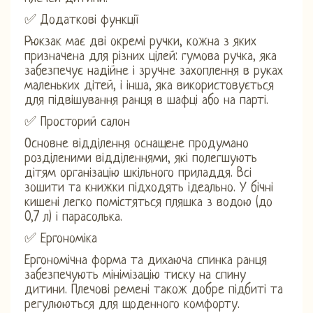
✅ Додаткові функції
Рюкзак має дві окремі ручки, кожна з яких
призначена для різних цілей: гумова ручка, яка
забезпечує надійне і зручне захоплення в руках
маленьких дітей, і інша, яка використовується
для підвішування ранця в шафці або на парті.
✅ Просторий салон
Основне відділення оснащене продумано
розділеними відділеннями, які полегшують
дітям організацію шкільного приладдя. Всі
зошити та книжки підходять ідеально. У бічні
кишені легко помістяться пляшка з водою (до
0,7 л) і парасолька.
✅ Ергономіка
Ергономічна форма та дихаюча спинка ранця
забезпечують мінімізацію тиску на спину
дитини. Плечові ремені також добре підбиті та
регулюються для щоденного комфорту.