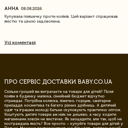
АННА
08.08.2026
Купувала пляшечку проти коліків. Цей варіант спрацював.
якістю та ціною задоволена.
Усі коментарі
ПРО СЕРВІС ДОСТАВКИ BABY.CO.UA
Скільки грошей ви витрачаєте на товари для дітей? Після
появи в будинку малюка, сімейний бюджет відчутно
страждає. Потрібна коляска, ліжечко, горщик, санітарне
приладдя, косметика та багато різних дрібниць. А дитячий
одяг та іграшки молоді батьки скуповують практично оптом.
Коштують дитячі товари аж ніяк не дешево, а часу ходити
магазинами зовсім не вистачає. Як заощадити, але так, щоб не
постраждала якість? Все просто – купуйте товари для дітей у