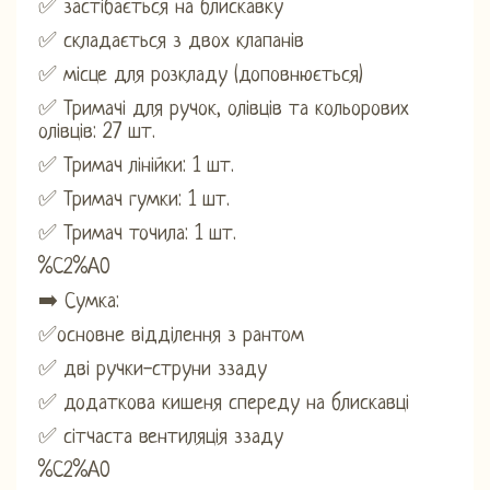
✅ застібається на блискавку
✅ складається з двох клапанів
✅ місце для розкладу (доповнюється)
✅ Тримачі для ручок, олівців та кольорових
олівців: 27 шт.
✅ Тримач лінійки: 1 шт.
✅ Тримач гумки: 1 шт.
✅ Тримач точила: 1 шт.
%C2%A0
➡️ Сумка:
✅основне відділення з рантом
✅ дві ручки-струни ззаду
✅ додаткова кишеня спереду на блискавці
✅ сітчаста вентиляція ззаду
%C2%A0