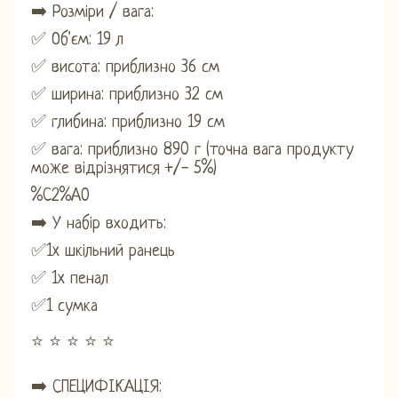
➡️ Розміри / вага:
✅ Об'єм: 19 л
✅ висота: приблизно 36 см
✅ ширина: приблизно 32 см
✅ глибина: приблизно 19 см
✅ вага: приблизно 890 г (точна вага продукту
може відрізнятися +/- 5%)
%C2%A0
➡️ У набір входить:
✅1x шкільний ранець
✅ 1x пенал
✅1 сумка
⭐ ⭐ ⭐ ⭐ ⭐
➡️ СПЕЦИФІКАЦІЯ: