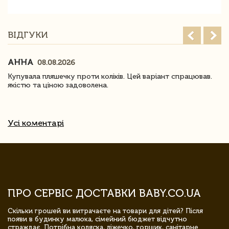
ВІДГУКИ
АННА
08.08.2026
Купувала пляшечку проти коліків. Цей варіант спрацював.
якістю та ціною задоволена.
Усі коментарі
ПРО СЕРВІС ДОСТАВКИ BABY.CO.UA
Скільки грошей ви витрачаєте на товари для дітей? Після
появи в будинку малюка, сімейний бюджет відчутно
страждає. Потрібна коляска, ліжечко, горщик, санітарне