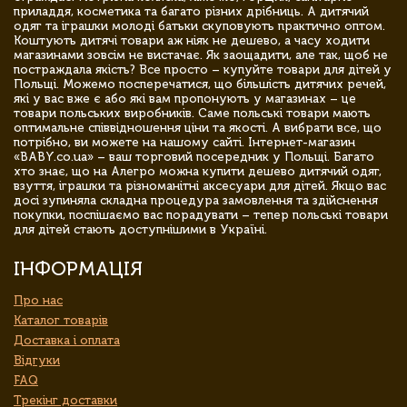
приладдя, косметика та багато різних дрібниць. А дитячий
одяг та іграшки молоді батьки скуповують практично оптом.
Коштують дитячі товари аж ніяк не дешево, а часу ходити
магазинами зовсім не вистачає. Як заощадити, але так, щоб не
постраждала якість? Все просто – купуйте товари для дітей у
Польщі. Можемо посперечатися, що більшість дитячих речей,
які у вас вже є або які вам пропонують у магазинах – це
товари польських виробників. Саме польські товари мають
оптимальне співвідношення ціни та якості. А вибрати все, що
потрібно, ви можете на нашому сайті. Інтернет-магазин
«BABY.co.ua» – ваш торговий посередник у Польщі. Багато
хто знає, що на Алегро можна купити дешево дитячий одяг,
взуття, іграшки та різноманітні аксесуари для дітей. Якщо вас
досі зупиняла складна процедура замовлення та здійснення
покупки, поспішаємо вас порадувати – тепер польські товари
для дітей стають доступнішими в Україні.
ІНФОРМАЦІЯ
Про нас
Каталог товарів
Доставка і оплата
Відгуки
FAQ
Трекінг доставки