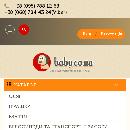
+38 (095) 788 12 68
+38 (068) 784 43 24(Viber)
;
Toggle
navigation
Вхід
/
Реєстрація
КАТАЛОГ
ОДЯГ
ІГРАШКИ
ВЗУТТЯ
ВЕЛОСИПЕДИ ТА ТРАНСПОРТНІ ЗАСОБИ