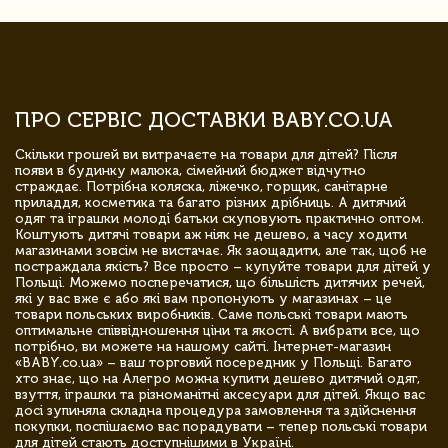
ПРО СЕРВІС ДОСТАВКИ BABY.CO.UA
Скільки грошей ви витрачаєте на товари для дітей? Після
появи в будинку малюка, сімейний бюджет відчутно
страждає. Потрібна коляска, ліжечко, горщик, санітарне
приладдя, косметика та багато різних дрібниць. А дитячий
одяг та іграшки молоді батьки скуповують практично оптом.
Коштують дитячі товари аж ніяк не дешево, а часу ходити
магазинами зовсім не вистачає. Як заощадити, але так, щоб не
постраждала якість? Все просто – купуйте товари для дітей у
Польщі. Можемо посперечатися, що більшість дитячих речей,
які у вас вже є або які вам пропонують у магазинах – це
товари польських виробників. Саме польські товари мають
оптимальне співвідношення ціни та якості. А вибрати все, що
потрібно, ви можете на нашому сайті. Інтернет-магазин
«BABY.co.ua» – ваш торговий посередник у Польщі. Багато
хто знає, що на Алегро можна купити дешево дитячий одяг,
взуття, іграшки та різноманітні аксесуари для дітей. Якщо вас
досі зупиняла складна процедура замовлення та здійснення
покупки, поспішаємо вас порадувати – тепер польські товари
для дітей стають доступнішими в Україні.