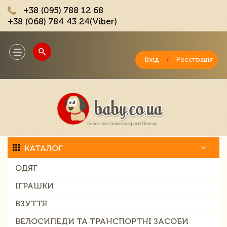
+38 (095) 788 12 68
+38 (068) 784 43 24(Viber)
;
Toggle
navigation
Вхід
/
Реєстрація
КАТАЛОГ
ОДЯГ
ІГРАШКИ
ВЗУТТЯ
ВЕЛОСИПЕДИ ТА ТРАНСПОРТНІ ЗАСОБИ