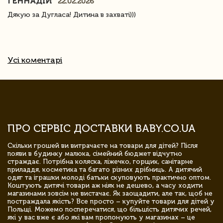
ГЕННАДІЙ
22.02.2026
Дякую за Дугласа! Дитина в захваті)))
Усі коментарі
ПРО СЕРВІС ДОСТАВКИ BABY.CO.UA
Скільки грошей ви витрачаєте на товари для дітей? Після
появи в будинку малюка, сімейний бюджет відчутно
страждає. Потрібна коляска, ліжечко, горщик, санітарне
приладдя, косметика та багато різних дрібниць. А дитячий
одяг та іграшки молоді батьки скуповують практично оптом.
Коштують дитячі товари аж ніяк не дешево, а часу ходити
магазинами зовсім не вистачає. Як заощадити, але так, щоб не
постраждала якість? Все просто – купуйте товари для дітей у
Польщі. Можемо посперечатися, що більшість дитячих речей,
які у вас вже є або які вам пропонують у магазинах – це