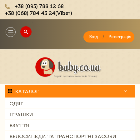
+38 (095) 788 12 68
+38 (068) 784 43 24(Viber)
;
Toggle
navigation
Вхід
/
Реєстрація
КАТАЛОГ
ОДЯГ
ІГРАШКИ
ВЗУТТЯ
ВЕЛОСИПЕДИ ТА ТРАНСПОРТНІ ЗАСОБИ