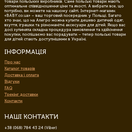
товари польських виробників. Саме польські товари мають
оптимальне співвідношення ціни та якості. А вибрати все, що
потрібно, ви можете на нашому сайті. Інтернет-магазин
«BABY.co.ua» – ваш торговий посередник у Польщі. Багато
хто знає, що на Алегро можна купити дешево дитячий одяг,
взуття, іграшки та різноманітні аксесуари для дітей. Якщо вас
досі зупиняла складна процедура замовлення та здійснення
покупки, поспішаємо вас порадувати – тепер польські товари
для дітей стають доступнішими в Україні.
ІНФОРМАЦІЯ
Про нас
Каталог товарів
Доставка і оплата
Відгуки
FAQ
Трекінг доставки
Контакти
НАШІ КОНТАКТИ
+38 (068) 784 43 24 (Viber)