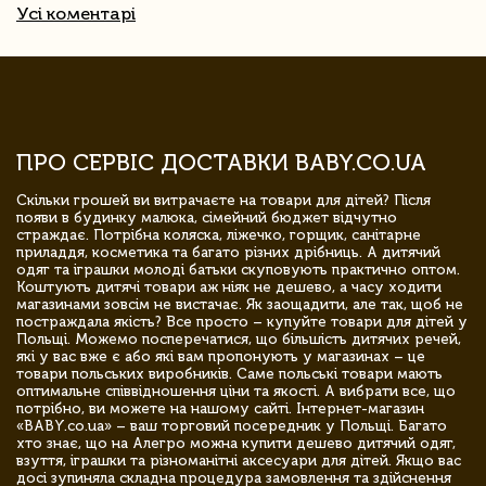
Усі коментарі
ПРО СЕРВІС ДОСТАВКИ BABY.CO.UA
Скільки грошей ви витрачаєте на товари для дітей? Після
появи в будинку малюка, сімейний бюджет відчутно
страждає. Потрібна коляска, ліжечко, горщик, санітарне
приладдя, косметика та багато різних дрібниць. А дитячий
одяг та іграшки молоді батьки скуповують практично оптом.
Коштують дитячі товари аж ніяк не дешево, а часу ходити
магазинами зовсім не вистачає. Як заощадити, але так, щоб не
постраждала якість? Все просто – купуйте товари для дітей у
Польщі. Можемо посперечатися, що більшість дитячих речей,
які у вас вже є або які вам пропонують у магазинах – це
товари польських виробників. Саме польські товари мають
оптимальне співвідношення ціни та якості. А вибрати все, що
потрібно, ви можете на нашому сайті. Інтернет-магазин
«BABY.co.ua» – ваш торговий посередник у Польщі. Багато
хто знає, що на Алегро можна купити дешево дитячий одяг,
взуття, іграшки та різноманітні аксесуари для дітей. Якщо вас
досі зупиняла складна процедура замовлення та здійснення