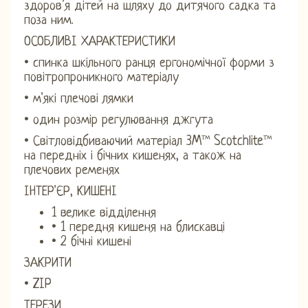
здоров’я дітей на шляху до дитячого садка та
поза ним.
ОСОБЛИВІ ХАРАКТЕРИСТИКИ
• спинка шкільного ранця ергономічної форми з
повітропроникного матеріалу
• м'які плечові лямки
• один розмір регулювання джгута
• Світловідбиваючий матеріал 3M™ Scotchlite™
на передніх і бічних кишенях, а також на
плечових ременях
ІНТЕР'ЄР, КИШЕНІ
1 велике відділення
• 1 передня кишеня на блискавці
• 2 бічні кишені
ЗАКРИТИ
• ZIP
ТЕРЕЗИ