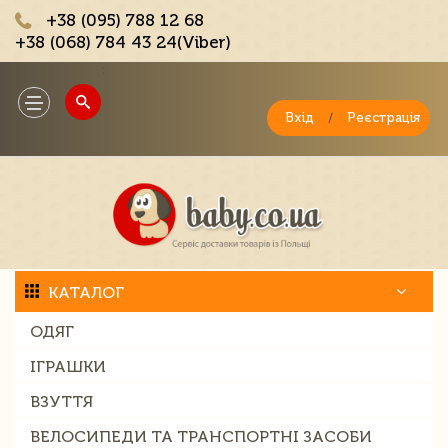
+38 (095) 788 12 68
+38 (068) 784 43 24(Viber)
;
Toggle
navigation
Вхід
/
Реєстрація
КАТАЛОГ
ОДЯГ
ІГРАШКИ
ВЗУТТЯ
ВЕЛОСИПЕДИ ТА ТРАНСПОРТНІ ЗАСОБИ