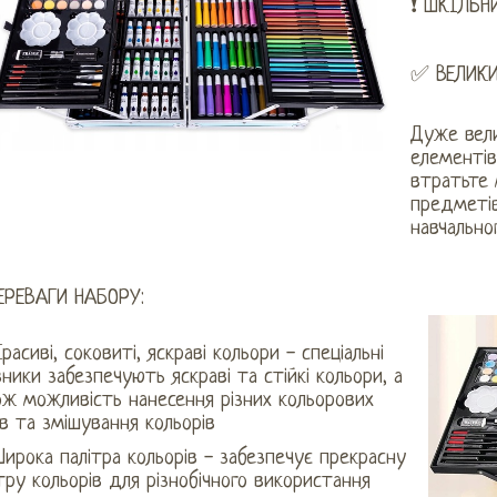
❗ ШКІЛЬН
✅ ВЕЛИКИ
Дуже вели
елементів
втратьте 
предметів
навчально
ЕРЕВАГИ НАБОРУ:
расиві, соковиті, яскраві кольори - спеціальні
ники забезпечують яскраві та стійкі кольори, а
ож можливість нанесення різних кольорових
в та змішування кольорів
ирока палітра кольорів - забезпечує прекрасну
тру кольорів для різнобічного використання