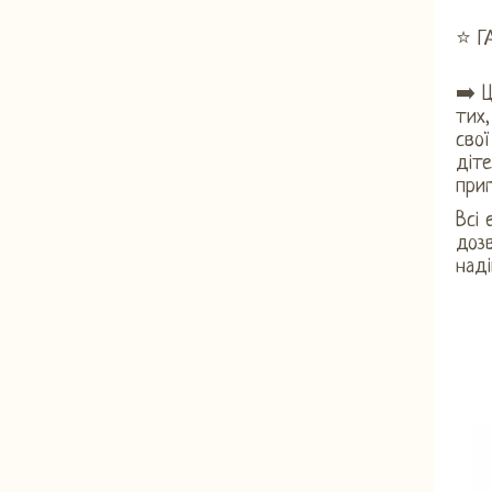
⭐ Г
➡️ Ц
тих,
свої
діте
приг
Всі 
дозв
наді