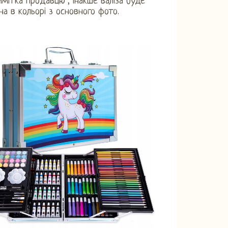
римітка продавцю", інакше валіза буде
а ​​в кольорі з основного фото.