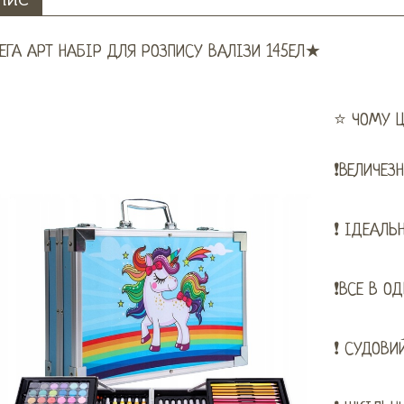
ПИС
ГА АРТ НАБІР ДЛЯ РОЗПИСУ ВАЛІЗИ 145ЕЛ★
⭐ ЧОМУ Ц
❗ВЕЛИЧЕЗН
❗ ІДЕАЛЬ
❗ВСЕ В О
❗ СУДОВИ