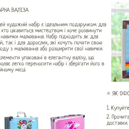
АРНА ВАЛІЗА
ей художній набір є ідеальним подарунком для
 хто цікавиться мистецтвом і хоче розвинути
 навички малювання. Набір підходить як для
й, так і для дорослих, які хочуть почати свою
оду з малювання або розширити свої навички.
елементи упаковані в елегантну валізу, що
оляє легко переносити набір і зберігати його в
йному місці.
⭐ ЯК ОФ
1. Купуйт
2. Прочит
доставки