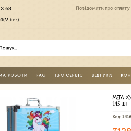
12 68
Повідомити про оплату
4(Viber)
МА РОБОТИ
FAQ
ПРО СЕРВІС
ВІДГУКИ
КОН
МЕГА Х
145 ШТ
Код:
141