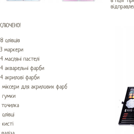
в полі "П
відправлен
КЛЮЧЕНО!
8 олівців
33 маркери
4 масляні пастелі
4 акварельні фарби
4 акрилові фарби
 міксери для акрилових фарб
2 гумки
 точилка
 олівці
 кисті
 валіза