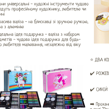
ни універсальні - художні інструменти чудово
ійдуть професійному художнику, любителю чи
ині
асива валіза - на блискавці зі зручною ручкою,
за з алюмінію
еальна ідея подарунка - валіза з набором
дметів - чудова ідея подарунка для будь-
о любителя малювання, незалежно від віку
⭐ ДВА КО
✔️ РОЖЕ
✔️ СИНІЙ
➡️ Прохан