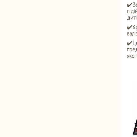
✔️Во
під
дит
✔️Кр
валі
✔️Ід
пре
яког