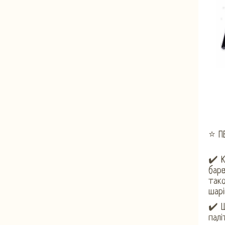
⭐ П
✔️ К
барв
так
шарі
✔️ Ш
палі