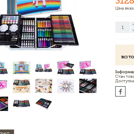
3128
Ціна вка
ВСІ Т
Інформац
Стан тов
Доступна 