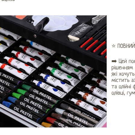
⭐ ПОВНИЙ
➡️ Цей по
рішенням 
які хочут
містить а
та олійні 
олівці, г