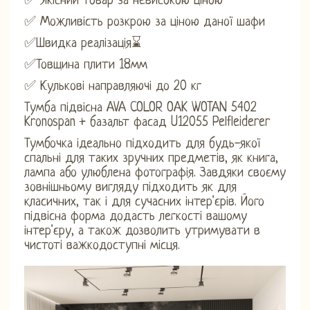
✅ Якісний товар за невисокою ціною
✅ Можливість розкрою за ціною даної шафи
✅Швидка реалізація⌛
✅Товщина плити 18мм
✅ Кулькові направляючі до 20 кг
Тумба підвісна AVA COLOR OAK WOTAN 5402
Kronospan + базальт фасад U12055 Pelfleiderer
Тумбочка ідеально підходить для будь-якої
спальні для таких зручних предметів, як книга,
лампа або улюблена фотографія. Завдяки своєму
зовнішньому вигляду підходить як для
класичних, так і для сучасних інтер'єрів. Його
підвісна форма додасть легкості вашому
інтер'єру, а також дозволить утримувати в
чистоті важкодоступні місця.