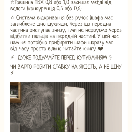
⭐Товщина ПВХ 0,8 або 1,0 захищає меблі від
вологи (конкуренція 0,5 або 0,6)
⭐ Система відкривання без ручок (шафа має
заглиблене дно шухляди, через що передня
частина виступає знизу, і ми не нервуємо через
відбитки пальців на передній частині. У цей час
нам не потрібно прибирати шафи щоразу час
від часу просто вільно читайте книгу ❤️
⚡ ДУЖЕ ПОДУМАЙТЕ ПЕРЕД КУПУВАННЯМ ❔
ЧИ ВАРТО РОБИТИ СТАВКУ НА ЯКІСТЬ, А НЕ ЦІНУ
⚡