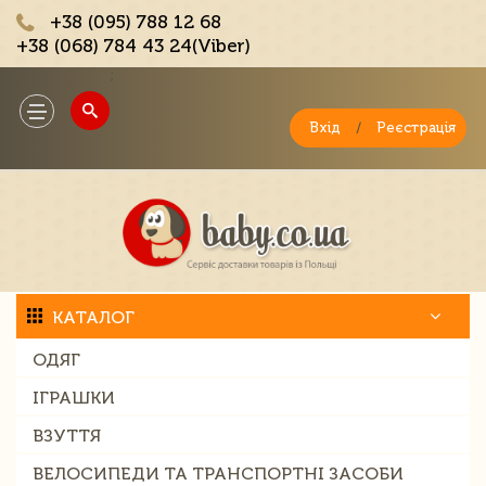
+38 (095) 788 12 68
+38 (068) 784 43 24(Viber)
;
Toggle
navigation
Вхід
/
Реєстрація
КАТАЛОГ
ОДЯГ
ІГРАШКИ
ВЗУТТЯ
ВЕЛОСИПЕДИ ТА ТРАНСПОРТНІ ЗАСОБИ