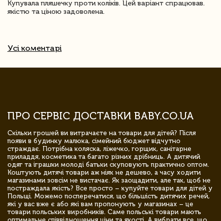
Купувала пляшечку проти коліків. Цей варіант спрацював.
якістю та ціною задоволена.
Усі коментарі
ПРО СЕРВІС ДОСТАВКИ BABY.CO.UA
Скільки грошей ви витрачаєте на товари для дітей? Після
появи в будинку малюка, сімейний бюджет відчутно
страждає. Потрібна коляска, ліжечко, горщик, санітарне
приладдя, косметика та багато різних дрібниць. А дитячий
одяг та іграшки молоді батьки скуповують практично оптом.
Коштують дитячі товари аж ніяк не дешево, а часу ходити
магазинами зовсім не вистачає. Як заощадити, але так, щоб не
постраждала якість? Все просто – купуйте товари для дітей у
Польщі. Можемо посперечатися, що більшість дитячих речей,
які у вас вже є або які вам пропонують у магазинах – це
товари польських виробників. Саме польські товари мають
оптимальне співвідношення ціни та якості. А вибрати все, що