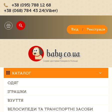
+38 (095) 788 12 68
+38 (068) 784 43 24(Viber)
;
Toggle
navigation
Вхід
/
Реєстрація
КАТАЛОГ
ОДЯГ
ІГРАШКИ
ВЗУТТЯ
ВЕЛОСИПЕДИ ТА ТРАНСПОРТНІ ЗАСОБИ