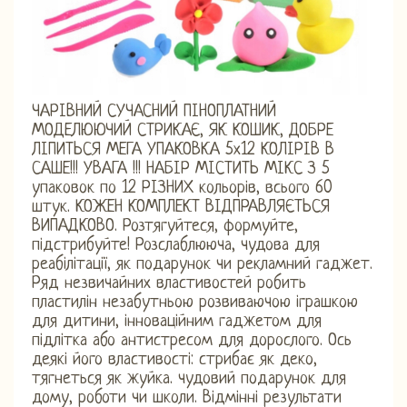
ЧАРІВНИЙ СУЧАСНИЙ ПІНОПЛАТНИЙ
МОДЕЛЮЮЧИЙ СТРИКАЄ, ЯК КОШИК, ДОБРЕ
ЛІПИТЬСЯ МЕГА УПАКОВКА 5х12 КОЛІРІВ В
САШЕ!!! УВАГА !!! НАБІР МІСТИТЬ МІКС З 5
упаковок по 12 РІЗНИХ кольорів, всього 60
штук. КОЖЕН КОМПЛЕКТ ВІДПРАВЛЯЄТЬСЯ
ВИПАДКОВО. Розтягуйтеся, формуйте,
підстрибуйте! Розслаблююча, чудова для
реабілітації, як подарунок чи рекламний гаджет.
Ряд незвичайних властивостей робить
пластилін незабутньою розвиваючою іграшкою
для дитини, інноваційним гаджетом для
підлітка або антистресом для дорослого. Ось
деякі його властивості: стрибає як деко,
тягнеться як жуйка. чудовий подарунок для
дому, роботи чи школи. Відмінні результати