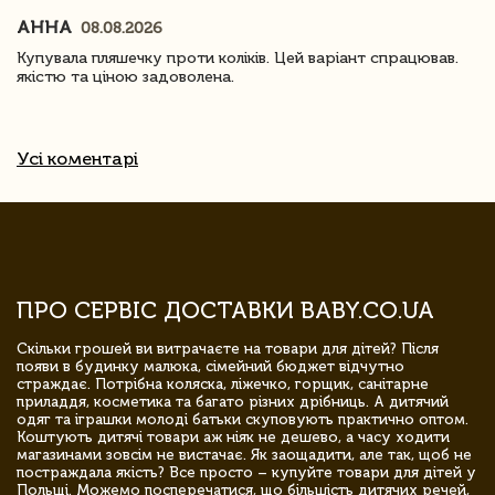
АННА
08.08.2026
Купувала пляшечку проти коліків. Цей варіант спрацював.
якістю та ціною задоволена.
Усі коментарі
ПРО СЕРВІС ДОСТАВКИ BABY.CO.UA
Скільки грошей ви витрачаєте на товари для дітей? Після
появи в будинку малюка, сімейний бюджет відчутно
страждає. Потрібна коляска, ліжечко, горщик, санітарне
приладдя, косметика та багато різних дрібниць. А дитячий
одяг та іграшки молоді батьки скуповують практично оптом.
Коштують дитячі товари аж ніяк не дешево, а часу ходити
магазинами зовсім не вистачає. Як заощадити, але так, щоб не
постраждала якість? Все просто – купуйте товари для дітей у
Польщі. Можемо посперечатися, що більшість дитячих речей,