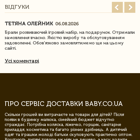
ВІДГУКИ
ТЕТЯНА ОЛЕЙНИК
06.08.2026
Брали розвиваючий ігровий набір, на подарунок. Отримали
замовлення вчасно. Якістю виробу та обслуговуванням
задоволенні. Обов'язково замовлятимемо ще на цьому
сайті.
Усі коментарі
ПРО СЕРВІС ДОСТАВКИ BABY.CO.UA
Скільки грошей ви витрачаєте на товари для дітей? Після
появи в будинку малюка, сімейний бюджет відчутно
страждає. Потрібна коляска, ліжечко, горщик, санітарне
приладдя, косметика та багато різних дрібниць. А дитячий
одяг та іграшки молоді батьки скуповують практично оптом.
Коштують дитячі товари аж ніяк не дешево, а часу ходити