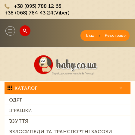
+38 (095) 788 12 68
+38 (068) 784 43 24(Viber)
;
Toggle
navigation
Вхід
/
Реєстрація
КАТАЛОГ
ОДЯГ
ІГРАШКИ
ВЗУТТЯ
ВЕЛОСИПЕДИ ТА ТРАНСПОРТНІ ЗАСОБИ