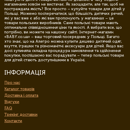
магазинами зовсім не вистачає. Як заощадити, але так, щоб не
постраждала якість? Все просто – купуйте товари для дітей у
Польщі. Можемо посперечатися, що більшість дитячих речей,
які у вас вже є або які вам пропонують у магазинах – це
товари польських виробників. Саме польські товари мають
оптимальне співвідношення ціни та якості. А вибрати все, що
потрібно, ви можете на нашому сайті. Інтернет-магазин
«BABY.co.ua» – ваш торговий посередник у Польщі. Багато
хто знає, що на Алегро можна купити дешево дитячий одяг,
взуття, іграшки та різноманітні аксесуари для дітей. Якщо вас
досі зупиняла складна процедура замовлення та здійснення
покупки, поспішаємо вас порадувати – тепер польські товари
для дітей стають доступнішими в Україні.
ІНФОРМАЦІЯ
Про нас
Каталог товарів
Доставка і оплата
Відгуки
FAQ
Трекінг доставки
Контакти