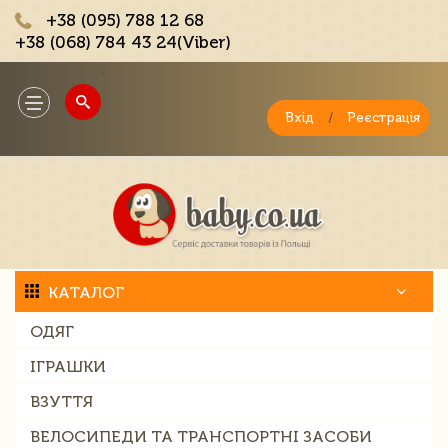
+38 (095) 788 12 68
+38 (068) 784 43 24(Viber)
;
Toggle
navigation
Вхід
/
Реєстрація
КАТАЛОГ
ОДЯГ
ІГРАШКИ
ВЗУТТЯ
ВЕЛОСИПЕДИ ТА ТРАНСПОРТНІ ЗАСОБИ