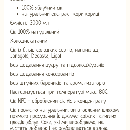
100% яблучний сік
натуральний екстракт кори кориці
Ємність: 3000 мл
Сік 100% натуральний
Холоднокатаний
Сік із більш солодких сортів, наприклад,
Jonagold, Decosta, Ligol
Без додавання цукру та підсолоджувачів
Без додавання консервантів
Без штучних барвників та ароматизаторів
Пастеризується при температурі макс. 80C
Сік NFC - оброблений сік НЕ з концентрату
Сік повністю натуральний, виготовлений шляхом
прямого пресування (віджиму) свіжих і стиглих
плодів яблук. Соки, які ми виробляємо, не
містять добавок і не розбавляються водою.