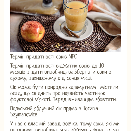
Термін придатності соків NFC
Термін придатності віджатих соків до 10
місяців з дати виробництва.Зберігати соки в
сухому, захищеному від сонця місці.
Сік може бути природно каламутним і містити
осад, що свідчить про наявність частинок
фруктової м'якоті. Перед вживанням збовтати.
Польський яблучний сік прямо з Tocznia
Szymanowice
У нас є власний завод вовчка, тому соки, які ми
продаємо, виробляються свіжими з фруктів, які