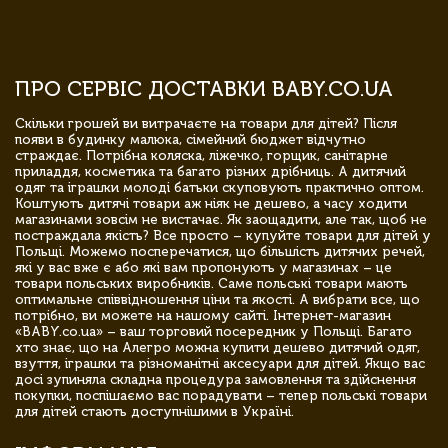
ПРО СЕРВІС ДОСТАВКИ BABY.CO.UA
Скільки грошей ви витрачаєте на товари для дітей? Після
появи в будинку малюка, сімейний бюджет відчутно
страждає. Потрібна коляска, ліжечко, горщик, санітарне
приладдя, косметика та багато різних дрібниць. А дитячий
одяг та іграшки молоді батьки скуповують практично оптом.
Коштують дитячі товари аж ніяк не дешево, а часу ходити
магазинами зовсім не вистачає. Як заощадити, але так, щоб не
постраждала якість? Все просто – купуйте товари для дітей у
Польщі. Можемо посперечатися, що більшість дитячих речей,
які у вас вже є або які вам пропонують у магазинах – це
товари польських виробників. Саме польські товари мають
оптимальне співвідношення ціни та якості. А вибрати все, що
потрібно, ви можете на нашому сайті. Інтернет-магазин
«BABY.co.ua» – ваш торговий посередник у Польщі. Багато
хто знає, що на Алегро можна купити дешево дитячий одяг,
взуття, іграшки та різноманітні аксесуари для дітей. Якщо вас
досі зупиняла складна процедура замовлення та здійснення
покупки, поспішаємо вас порадувати – тепер польські товари
для дітей стають доступнішими в Україні.