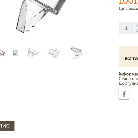
1001
Ціна вка
ВСІ Т
Інформац
Стан тов
Доступна 
ПИС