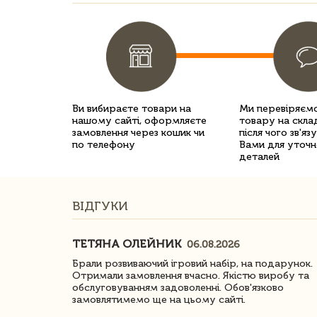
Ви вибираєте товари на
Ми перевіряємо
нашому сайті, оформляєте
товару на склад
замовлення через кошик чи
після чого зв'яз
по телефону
Вами для уточн
деталей
ВІДГУКИ
ТЕТЯНА ОЛЕЙНИК
06.08.2026
ачество
Брали розвиваючий ігровий набір, на подарунок.
Отримали замовлення вчасно. Якістю виробу та
обслуговуванням задоволенні. Обов'язково
замовлятимемо ще на цьому сайті.