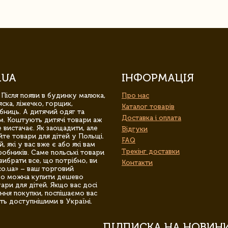
.UA
ІНФОРМАЦІЯ
 Після появи в будинку малюка,
Про нас
ска, ліжечко, горщик,
Каталог товарів
бниць. А дитячий одяг та
Доставка і оплата
м. Коштують дитячі товари аж
 вистачає. Як заощадити, але
Відгуки
йте товари для дітей у Польщі.
FAQ
 які у вас вже є або які вам
Трекінг доставки
обників. Саме польські товари
вибрати все, що потрібно, ви
Контакти
co.ua» – ваш торговий
гро можна купити дешево
уари для дітей. Якщо вас досі
ння покупки, поспішаємо вас
ть доступнішими в Україні.
ПІДПИСКА НА НОВИН