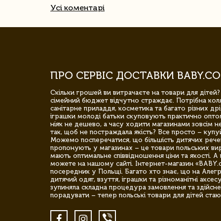
Усі коментарі
ПРО СЕРВІС ДОСТАВКИ BABY.CO
Скільки грошей ви витрачаєте на товари для дітей?
сімейний бюджет відчутно страждає. Потрібна коля
санітарне приладдя, косметика та багато різних дрі
іграшки молоді батьки скуповують практично опто
ніяк не дешево, а часу ходити магазинами зовсім не
так, щоб не постраждала якість? Все просто – купу
Можемо посперечатися, що більшість дитячих речей,
пропонують у магазинах – це товари польських вир
мають оптимальне співвідношення ціни та якості. А 
можете на нашому сайті. Інтернет-магазин «BABY.
посередник у Польщі. Багато хто знає, що на Але
дитячий одяг, взуття, іграшки та різноманітні аксес
зупиняла складна процедура замовлення та здійсне
порадувати – тепер польські товари для дітей стаю