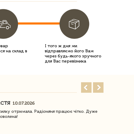
овар
І того ж дня ми
ся на склад в
відправляємо його Вам
через будь-якого зручного
для Вас перевізника
АСТЯ
ПОГОРЕЛО
10.07.2026
илку отримала. Радіоняня працює чітко. Дуже
Отримали віз
оволена!
Доставка з 
завжди була 