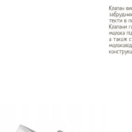
Клапан ви
забруднює
текти в п
Клапани 
молока пі
а також с
молокові
конструкці