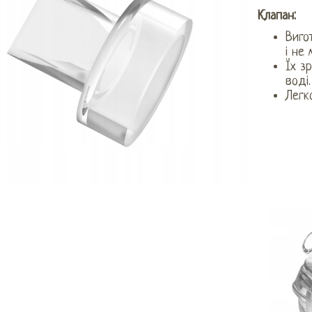
Клапан:
Виго
і не 
Їх з
воді.
Легк