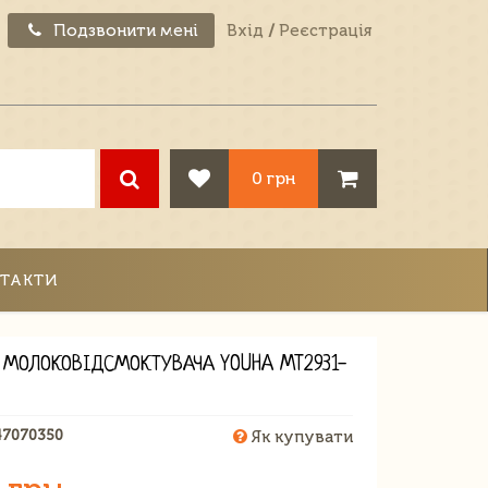
Подзвонити мені
Вхід
/
Реєстрація
0 грн
ТАКТИ
 МОЛОКОВІДСМОКТУВАЧА YOUHA MT2931-
47070350
Як купувати