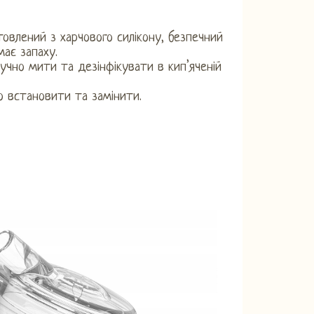
товлений з харчового силікону, безпечний
має запаху.
ручно мити та дезінфікувати в кип’яченій
о встановити та замінити.