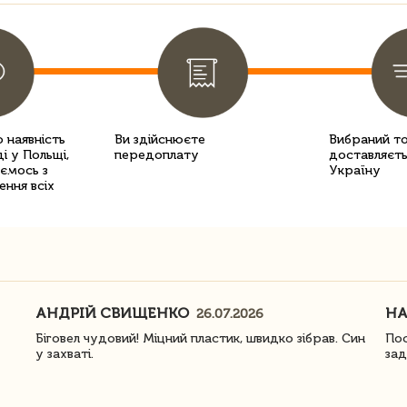
 наявність
Ви здійснюєте
Вибраний т
і у Польщі,
передоплату
доставляєть
уємось з
Україну
ення всіх
АНДРІЙ СВИЩЕНКО
Н
26.07.2026
Біговел чудовий! Міцний пластик, швидко зібрав. Син
Пос
у захваті.
зад