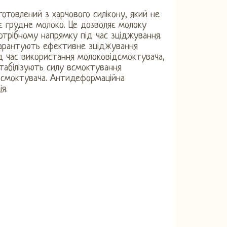
готовлений з харчового силікону, який не
 грудне молоко. Це дозволяє молоку
отрібному напрямку під час зціджування.
гарантують ефективне зціджування
д час використання молоковідсмоктувача,
табілізують силу всмоктування
дсмоктувача. Антидеформаційна
я.