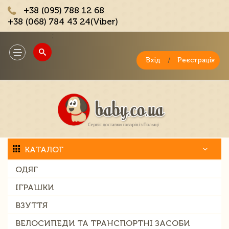
+38 (095) 788 12 68
+38 (068) 784 43 24(Viber)
;
Toggle
navigation
Вхід
/
Реєстрація
КАТАЛОГ
ОДЯГ
ІГРАШКИ
ВЗУТТЯ
ВЕЛОСИПЕДИ ТА ТРАНСПОРТНІ ЗАСОБИ