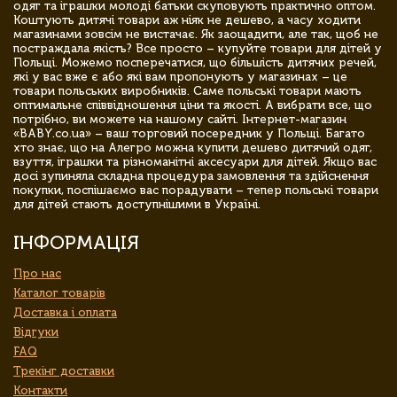
одяг та іграшки молоді батьки скуповують практично оптом.
Коштують дитячі товари аж ніяк не дешево, а часу ходити
магазинами зовсім не вистачає. Як заощадити, але так, щоб не
постраждала якість? Все просто – купуйте товари для дітей у
Польщі. Можемо посперечатися, що більшість дитячих речей,
які у вас вже є або які вам пропонують у магазинах – це
товари польських виробників. Саме польські товари мають
оптимальне співвідношення ціни та якості. А вибрати все, що
потрібно, ви можете на нашому сайті. Інтернет-магазин
«BABY.co.ua» – ваш торговий посередник у Польщі. Багато
хто знає, що на Алегро можна купити дешево дитячий одяг,
взуття, іграшки та різноманітні аксесуари для дітей. Якщо вас
досі зупиняла складна процедура замовлення та здійснення
покупки, поспішаємо вас порадувати – тепер польські товари
для дітей стають доступнішими в Україні.
ІНФОРМАЦІЯ
Про нас
Каталог товарів
Доставка і оплата
Відгуки
FAQ
Трекінг доставки
Контакти