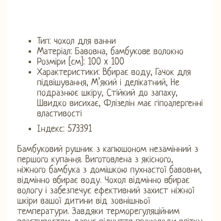
Тип: чохол для ванни
Матеріал: Бавовна, бамбукове волокно
Розміри [см]: 100 x 100
Характеристики: Вбирає воду, Гачок для
підвішування, М’який і делікатний, Не
подразнює шкіру, Стійкий до запаху,
Швидко висихає, Флізелін має гіпоалергенні
властивості
Індекс: 573391
Бамбуковий рушник з капюшоном незамінний з
першого купання. Виготовлена ​​з якісного,
ніжного бамбука з домішкою пухнастої бавовни,
відмінно вбирає воду. Чохол відмінно вбирає
вологу і забезпечує ефективний захист ніжної
шкіри вашої дитини від зовнішньої
температури. Завдяки терморегуляційним