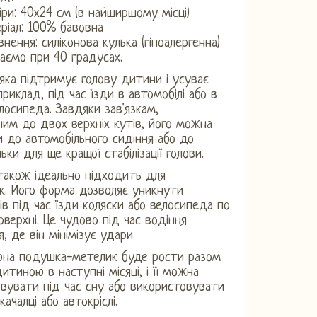
іри: 40х24 см (в найширшому місці)
ріал: 100% бавовна
внення: силіконова кулька (гіпоалергенна)
аємо при 40 градусах.
яка підтримує голову дитини і усуває
приклад, під час їзди в автомобілі або в
елосипеда. Завдяки зав'язкам,
ним до двох верхніх кутів, його можна
и до автомобільного сидіння або до
ьки для ще кращої стабілізації голови.
також ідеально підходить для
к. Його форма дозволяє уникнути
ів під час їзди коляски або велосипеда по
оверхні. Це чудово під час водіння
, де він мінімізує удари.
рна подушка-метелик буде рости разом
итиною в наступні місяці, і її можна
вувати під час сну або використовувати
 качалці або автокріслі.