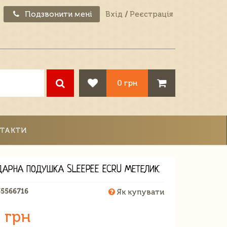
Подзвонити мені
Вхід
/
Реєстрація
0 грн
ТАКТИ
ДАРНА ПОДУШКА SLEEPEE ECRU МЕТЕЛИК
35566716
Як купувати
 грн