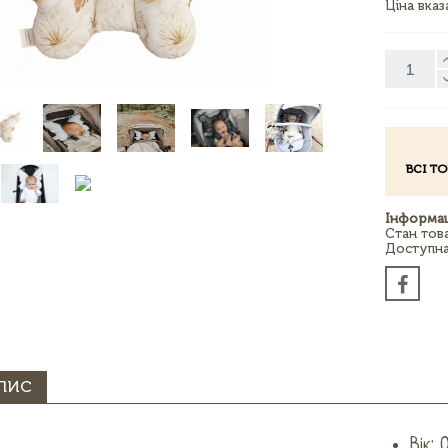
Ціна вка
ВСІ Т
Інформац
Стан тов
Доступна 
ПИС
Вік: