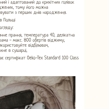
чний і адаптований до крихітних голівок
джених, тому його можна
вувати з перших днів народження.
в Польщі
огляду:
нне прання, температура 40, делікатна
рама - макс. 800 обертів віджиму,
икористовуйте відбілювач,
охне в сушарці,
ає сертифікат Oeko-Tex Standard 100 Class