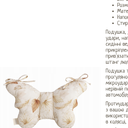
Розм
Мате
Напо
Стир
Подушка, 
удари, на
сидінні в
прикріпле
прив'язат
штанг люл
Подушка 
прогуляно
мікроудар
нерівній п
автомобіля
Протиуда
з вашою д
використо
в колясці,