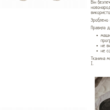
Він безпе
новонаро
використо
Зроблено 
Правила д
маши
прог
не в
не с
Тканина м
I.