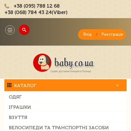
+38 (095) 788 12 68
+38 (068) 784 43 24(Viber)
;
Toggle
navigation
Вхід
/
Реєстрація
КАТАЛОГ
ОДЯГ
ІГРАШКИ
ВЗУТТЯ
ВЕЛОСИПЕДИ ТА ТРАНСПОРТНІ ЗАСОБИ