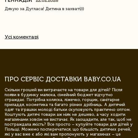
ГЕННАДІЙ
22.02.2026
Дякую за Дугласа! Дитина в захваті)))
Усі коментарі
ПРО СЕРВІС ДОСТАВКИ BABY.CO.UA
Скільки грошей ви витрачаєте на товари для дітей? Після
появи в будинку малюка, сімейний бюджет відчутно
страждає. Потрібна коляска, ліжечко, горщик, санітарне
приладдя, косметика та багато різних дрібниць. А дитячий
одяг та іграшки молоді батьки скуповують практично оптом.
Коштують дитячі товари аж ніяк не дешево, а часу ходити
магазинами зовсім не вистачає. Як заощадити, але так, щоб не
постраждала якість? Все просто – купуйте товари для дітей у
Польщі. Можемо посперечатися, що більшість дитячих речей,
які у вас вже є або які вам пропонують у магазинах – це