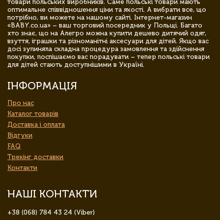
товари польських виробників. Саме польські товари мають
оптимальне співвідношення ціни та якості. А вибрати все, що
потрібно, ви можете на нашому сайті. Інтернет-магазин
«BABY.co.ua» – ваш торговий посередник у Польщі. Багато
хто знає, що на Алегро можна купити дешево дитячий одяг,
взуття, іграшки та різноманітні аксесуари для дітей. Якщо вас
досі зупиняла складна процедура замовлення та здійснення
покупки, поспішаємо вас порадувати – тепер польські товари
для дітей стають доступнішими в Україні.
ІНФОРМАЦІЯ
Про нас
Каталог товарів
Доставка і оплата
Відгуки
FAQ
Трекінг доставки
Контакти
НАШІ КОНТАКТИ
+38 (068) 784 43 24 (Viber)