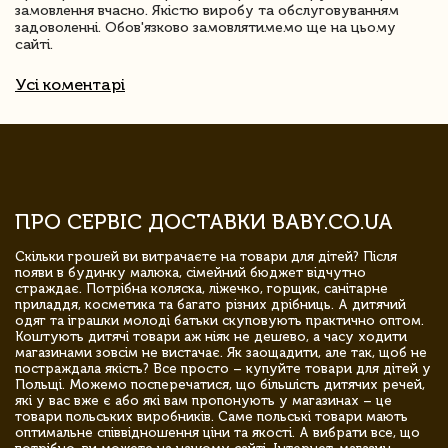
замовлення вчасно. Якістю виробу та обслуговуванням
задоволенні. Обов'язково замовлятимемо ще на цьому
сайті.
Усі коментарі
ПРО СЕРВІС ДОСТАВКИ BABY.CO.UA
Скільки грошей ви витрачаєте на товари для дітей? Після
появи в будинку малюка, сімейний бюджет відчутно
страждає. Потрібна коляска, ліжечко, горщик, санітарне
приладдя, косметика та багато різних дрібниць. А дитячий
одяг та іграшки молоді батьки скуповують практично оптом.
Коштують дитячі товари аж ніяк не дешево, а часу ходити
магазинами зовсім не вистачає. Як заощадити, але так, щоб не
постраждала якість? Все просто – купуйте товари для дітей у
Польщі. Можемо посперечатися, що більшість дитячих речей,
які у вас вже є або які вам пропонують у магазинах – це
товари польських виробників. Саме польські товари мають
оптимальне співвідношення ціни та якості. А вибрати все, що