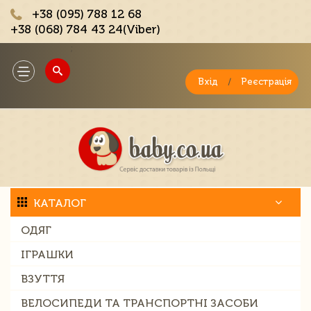
+38 (095) 788 12 68
+38 (068) 784 43 24(Viber)
;
Toggle
navigation
Вхід
/
Реєстрація
КАТАЛОГ
ОДЯГ
ІГРАШКИ
ВЗУТТЯ
ВЕЛОСИПЕДИ ТА ТРАНСПОРТНІ ЗАСОБИ