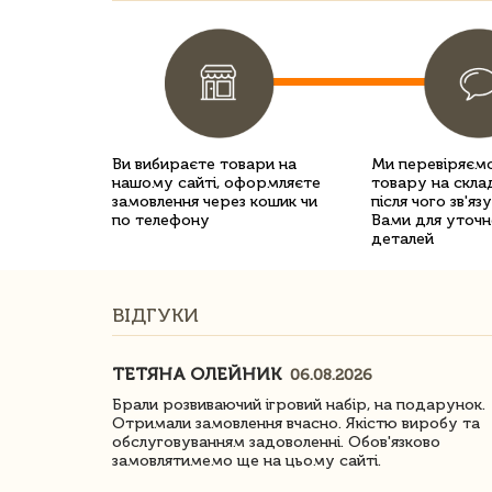
Ви вибираєте товари на
Ми перевіряємо
нашому сайті, оформляєте
товару на склад
замовлення через кошик чи
після чого зв'яз
по телефону
Вами для уточн
деталей
ВІДГУКИ
ТЕТЯНА ОЛЕЙНИК
06.08.2026
ачество
Брали розвиваючий ігровий набір, на подарунок.
Отримали замовлення вчасно. Якістю виробу та
обслуговуванням задоволенні. Обов'язково
замовлятимемо ще на цьому сайті.