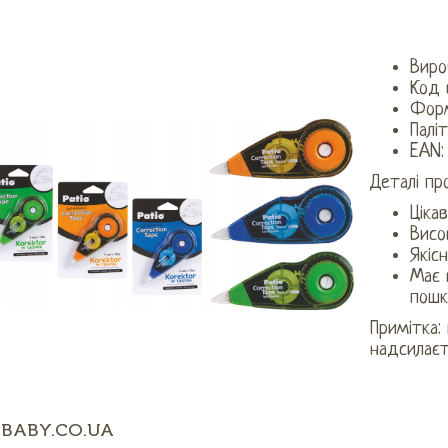
Виро
Код 
Форм
Палі
EAN:
Деталі пр
Ціка
Висо
Якіс
Має 
пош
Примітка:
надсилаєт
BABY.CO.UA