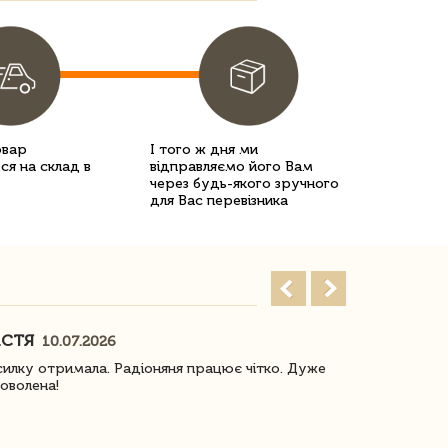
овар
І того ж дня ми
ся на склад в
відправляємо його Вам
через будь-якого зручного
для Вас перевізника
АСТЯ
ПОГОРЕЛО
10.07.2026
илку отримала. Радіоняня працює чітко. Дуже
Отримали віз
оволена!
Доставка з 
завжди була 