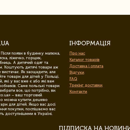
.UA
ІНФОРМАЦІЯ
 Після появи в будинку малюка,
Про нас
ска, ліжечко, горщик,
Каталог товарів
бниць. А дитячий одяг та
Доставка і оплата
м. Коштують дитячі товари аж
 вистачає. Як заощадити, але
Відгуки
йте товари для дітей у Польщі.
FAQ
 які у вас вже є або які вам
Трекінг доставки
обників. Саме польські товари
вибрати все, що потрібно, ви
Контакти
co.ua» – ваш торговий
гро можна купити дешево
уари для дітей. Якщо вас досі
ння покупки, поспішаємо вас
ть доступнішими в Україні.
ПІДПИСКА НА НОВИН