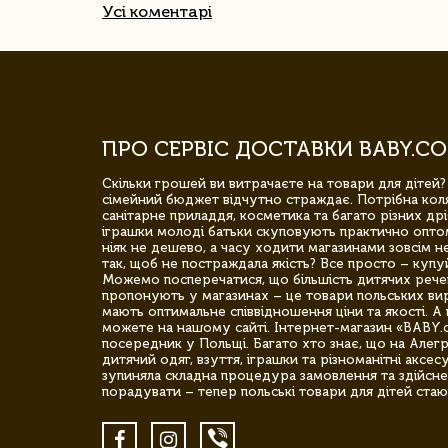
Усі коментарі
ПРО СЕРВІС ДОСТАВКИ BABY.CO
Скільки грошей ви витрачаєте на товари для дітей?
сімейний бюджет відчутно страждає. Потрібна коля
санітарне приладдя, косметика та багато різних дрі
іграшки молоді батьки скуповують практично опто
ніяк не дешево, а часу ходити магазинами зовсім не
так, щоб не постраждала якість? Все просто – купу
Можемо посперечатися, що більшість дитячих речей,
пропонують у магазинах – це товари польських вир
мають оптимальне співвідношення ціни та якості. А 
можете на нашому сайті. Інтернет-магазин «BABY.
посередник у Польщі. Багато хто знає, що на Але
дитячий одяг, взуття, іграшки та різноманітні аксес
зупиняла складна процедура замовлення та здійсне
порадувати – тепер польські товари для дітей стаю