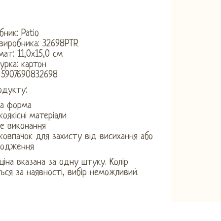
бник: Patio
виробника: 32698PTR
ат: 11,0х15,0 см
турка: картон
 5907690832698
одукту:
ва форма
коякісні матеріали
не виконання
ковпачок для захисту від висихання або
кодження
 ціна вказана за одну штуку. Колір
ься за наявності, вибір неможливий.