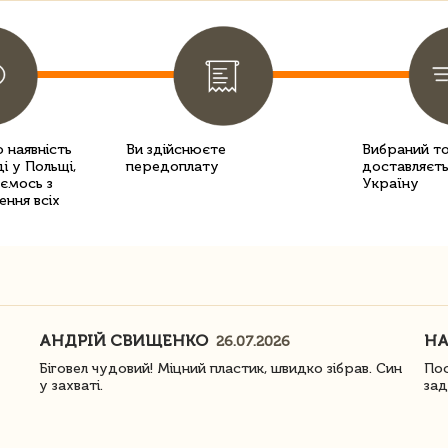
 наявність
Ви здійснюєте
Вибраний т
і у Польщі,
передоплату
доставляєть
уємось з
Україну
ення всіх
АНДРІЙ СВИЩЕНКО
Н
26.07.2026
Біговел чудовий! Міцний пластик, швидко зібрав. Син
Пос
у захваті.
зад