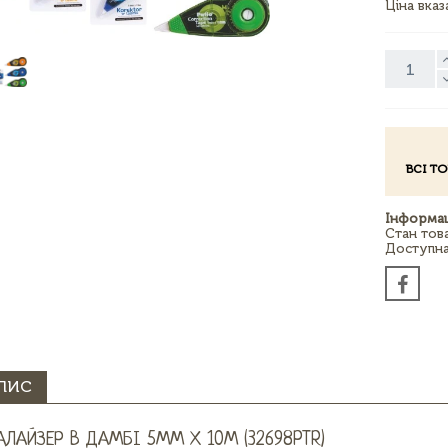
Ціна вка
ВСІ Т
Інформац
Стан тов
Доступна 
ПИС
АЛАЙЗЕР В ДАМБІ 5ММ Х 10М (32698PTR)