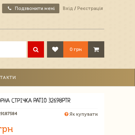
Подзвонити мені
Вхід
/
Реєстрація
0 грн
ТАКТИ
ОРНА СТРІЧКА PATIO 32698PTR
29187584
Як купувати
грн