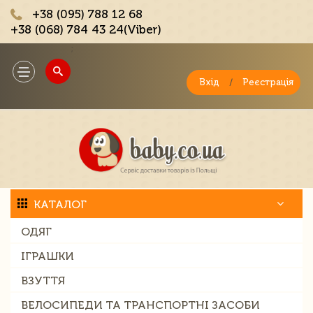
+38 (095) 788 12 68
+38 (068) 784 43 24(Viber)
;
Toggle
navigation
Вхід
/
Реєстрація
КАТАЛОГ
ОДЯГ
ІГРАШКИ
ВЗУТТЯ
ВЕЛОСИПЕДИ ТА ТРАНСПОРТНІ ЗАСОБИ