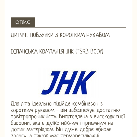
ОПИС
ДИТЯЧІ ПОВЗУНКИ З КОРОТКИМ РУКАВОМ
ІСПАНСЬКА КОМПАНІЯ JHK (TSRB BODY)
Для літа ідеально підійде комбінезон з
коротким рукавом - він забезпечує достатню
повітропроникність. Виготовлена ​​з високоякісної
бавовни, яка є дуже ніжним і приємним на
дотик матеріалом. Він дуже добре вбирає
вологу, а також має терморегулюючі