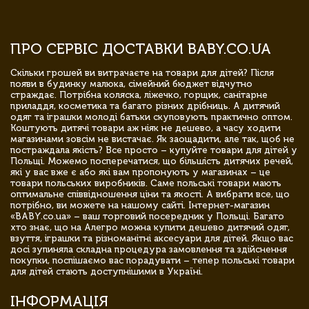
ПРО СЕРВІС ДОСТАВКИ BABY.CO.UA
Скільки грошей ви витрачаєте на товари для дітей? Після
появи в будинку малюка, сімейний бюджет відчутно
страждає. Потрібна коляска, ліжечко, горщик, санітарне
приладдя, косметика та багато різних дрібниць. А дитячий
одяг та іграшки молоді батьки скуповують практично оптом.
Коштують дитячі товари аж ніяк не дешево, а часу ходити
магазинами зовсім не вистачає. Як заощадити, але так, щоб не
постраждала якість? Все просто – купуйте товари для дітей у
Польщі. Можемо посперечатися, що більшість дитячих речей,
які у вас вже є або які вам пропонують у магазинах – це
товари польських виробників. Саме польські товари мають
оптимальне співвідношення ціни та якості. А вибрати все, що
потрібно, ви можете на нашому сайті. Інтернет-магазин
«BABY.co.ua» – ваш торговий посередник у Польщі. Багато
хто знає, що на Алегро можна купити дешево дитячий одяг,
взуття, іграшки та різноманітні аксесуари для дітей. Якщо вас
досі зупиняла складна процедура замовлення та здійснення
покупки, поспішаємо вас порадувати – тепер польські товари
для дітей стають доступнішими в Україні.
ІНФОРМАЦІЯ