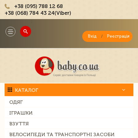
+38 (095) 788 12 68
+38 (068) 784 43 24(Viber)
;
Toggle
navigation
Вхід
/
Реєстрація
КАТАЛОГ
ОДЯГ
ІГРАШКИ
ВЗУТТЯ
ВЕЛОСИПЕДИ ТА ТРАНСПОРТНІ ЗАСОБИ