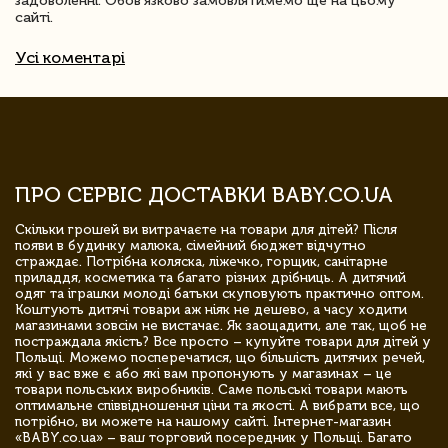
задоволенні. Обов'язково замовлятимемо ще на цьому
сайті.
Усі коментарі
ПРО СЕРВІС ДОСТАВКИ BABY.CO.UA
Скільки грошей ви витрачаєте на товари для дітей? Після
появи в будинку малюка, сімейний бюджет відчутно
страждає. Потрібна коляска, ліжечко, горщик, санітарне
приладдя, косметика та багато різних дрібниць. А дитячий
одяг та іграшки молоді батьки скуповують практично оптом.
Коштують дитячі товари аж ніяк не дешево, а часу ходити
магазинами зовсім не вистачає. Як заощадити, але так, щоб не
постраждала якість? Все просто – купуйте товари для дітей у
Польщі. Можемо посперечатися, що більшість дитячих речей,
які у вас вже є або які вам пропонують у магазинах – це
товари польських виробників. Саме польські товари мають
оптимальне співвідношення ціни та якості. А вибрати все, що
потрібно, ви можете на нашому сайті. Інтернет-магазин
«BABY.co.ua» – ваш торговий посередник у Польщі. Багато