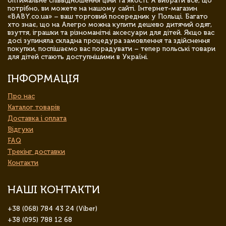
оптимальне співвідношення ціни та якості. А вибрати все, що
потрібно, ви можете на нашому сайті. Інтернет-магазин
«BABY.co.ua» – ваш торговий посередник у Польщі. Багато
хто знає, що на Алегро можна купити дешево дитячий одяг,
взуття, іграшки та різноманітні аксесуари для дітей. Якщо вас
досі зупиняла складна процедура замовлення та здійснення
покупки, поспішаємо вас порадувати – тепер польські товари
для дітей стають доступнішими в Україні.
ІНФОРМАЦІЯ
Про нас
Каталог товарів
Доставка і оплата
Відгуки
FAQ
Трекінг доставки
Контакти
НАШІ КОНТАКТИ
+38 (068) 784 43 24 (Viber)
+38 (095) 788 12 68