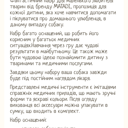
Фантастичний набір для маленького любителя
тварин від бренду MATADI, пропозиція для
кожної дитини, яка хоче навчитися допомагати
і піклуватися про домашнього улюбленця, в
даному випадку собаку.
Набір багато оснащений, що робить його
корисним у багатьох медичних
ситуаціях.Навчання через гру дає чудові
результати в майбутньому. Це також може
бути чудовою ідеєю познайомити дитину з
тваринами та медичними послугами.
Завдяки цьому набору ваша собака завжди
буде під постійним наглядом лікаря.
Представлені медичні інструменти є імітаціями
справжніх медичних приладів, що мають зручні
форми та яскраві кольори. Після огляду
вихованця всі аксесуари можна упакувати в
сумку, що входить в комплект.
Набір оснащений: