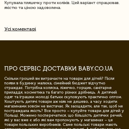
Купувала пляшечку проти коліків. Цей варіант спрацював.
якістю та ціною задоволена.
Усі коментарі
ПРО СЕРВІС ДОСТАВКИ BABY.CO.UA
Скільки грошей ви витрачаєте на товари для дітей? Після
появи в будинку малюка, сімейний бюджет відчутно
страждає. Потрібна коляска, ліжечко, горщик, санітарне
приладдя, косметика та багато різних дрібниць. А дитячий
одяг та іграшки молоді батьки скуповують практично оптом.
Коштують дитячі товари аж ніяк не дешево, а часу ходити
магазинами зовсім не вистачає. Як заощадити, але так, щоб не
постраждала якість? Все просто – купуйте товари для дітей у
Польщі. Можемо посперечатися, що більшість дитячих речей,
які у вас вже є або які вам пропонують у магазинах – це
товари польських виробників. Саме польські товари мають