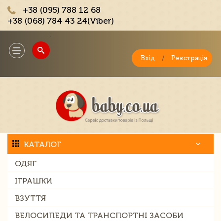
+38 (095) 788 12 68
+38 (068) 784 43 24(Viber)
;
Toggle
navigation
Вхід
/
Реєстрація
КАТАЛОГ
ОДЯГ
ІГРАШКИ
ВЗУТТЯ
ВЕЛОСИПЕДИ ТА ТРАНСПОРТНІ ЗАСОБИ