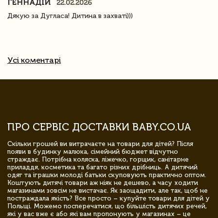
ГЕННАДІЙ
22.02.2026
Дякую за Дугласа! Дитина в захваті)))
Усі коментарі
ПРО СЕРВІС ДОСТАВКИ BABY.CO.UA
Скільки грошей ви витрачаєте на товари для дітей? Після
появи в будинку малюка, сімейний бюджет відчутно
страждає. Потрібна коляска, ліжечко, горщик, санітарне
приладдя, косметика та багато різних дрібниць. А дитячий
одяг та іграшки молоді батьки скуповують практично оптом.
Коштують дитячі товари аж ніяк не дешево, а часу ходити
магазинами зовсім не вистачає. Як заощадити, але так, щоб не
постраждала якість? Все просто – купуйте товари для дітей у
Польщі. Можемо посперечатися, що більшість дитячих речей,
які у вас вже є або які вам пропонують у магазинах – це