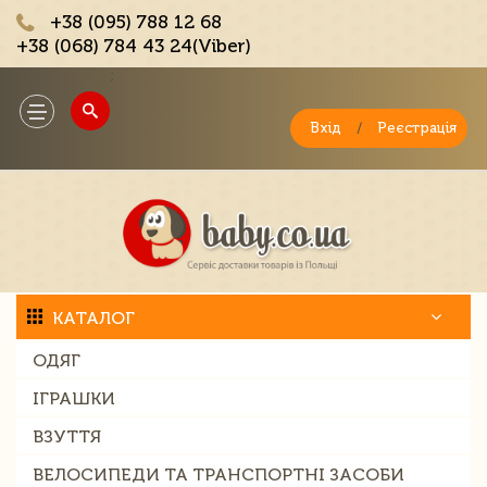
+38 (095) 788 12 68
+38 (068) 784 43 24(Viber)
;
Toggle
navigation
Вхід
/
Реєстрація
КАТАЛОГ
ОДЯГ
ІГРАШКИ
ВЗУТТЯ
ВЕЛОСИПЕДИ ТА ТРАНСПОРТНІ ЗАСОБИ