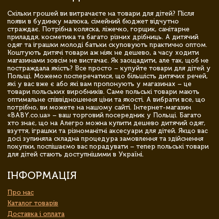
Скільки грошей ви витрачаєте на товари для дітей? Після
появи в будинку малюка, сімейний бюджет відчутно
страждає. Потрібна коляска, ліжечко, горщик, санітарне
приладдя, косметика та багато різних дрібниць. А дитячий
одяг та іграшки молоді батьки скуповують практично оптом.
Коштують дитячі товари аж ніяк не дешево, а часу ходити
магазинами зовсім не вистачає. Як заощадити, але так, щоб не
постраждала якість? Все просто – купуйте товари для дітей у
Польщі. Можемо посперечатися, що більшість дитячих речей,
які у вас вже є або які вам пропонують у магазинах – це
товари польських виробників. Саме польські товари мають
оптимальне співвідношення ціни та якості. А вибрати все, що
потрібно, ви можете на нашому сайті. Інтернет-магазин
«BABY.co.ua» – ваш торговий посередник у Польщі. Багато
хто знає, що на Алегро можна купити дешево дитячий одяг,
взуття, іграшки та різноманітні аксесуари для дітей. Якщо вас
досі зупиняла складна процедура замовлення та здійснення
покупки, поспішаємо вас порадувати – тепер польські товари
для дітей стають доступнішими в Україні.
ІНФОРМАЦІЯ
Про нас
Каталог товарів
Доставка і оплата