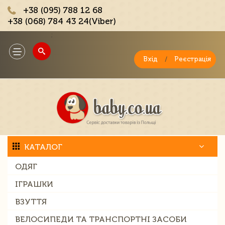
+38 (095) 788 12 68
+38 (068) 784 43 24(Viber)
;
Toggle
navigation
Вхід
/
Реєстрація
КАТАЛОГ
ОДЯГ
ІГРАШКИ
ВЗУТТЯ
ВЕЛОСИПЕДИ ТА ТРАНСПОРТНІ ЗАСОБИ