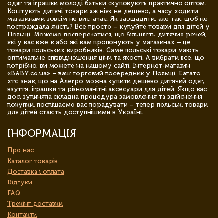
одяг та іграшки молоді батьки скуповують практично оптом.
Коштують дитячі товари аж ніяк не дешево, а часу ходити
магазинами зовсім не вистачає. Як заощадити, але так, щоб не
постраждала якість? Все просто – купуйте товари для дітей у
Польщі. Можемо посперечатися, що більшість дитячих речей,
які у вас вже є або які вам пропонують у магазинах – це
товари польських виробників. Саме польські товари мають
оптимальне співвідношення ціни та якості. А вибрати все, що
потрібно, ви можете на нашому сайті. Інтернет-магазин
«BABY.co.ua» – ваш торговий посередник у Польщі. Багато
хто знає, що на Алегро можна купити дешево дитячий одяг,
взуття, іграшки та різноманітні аксесуари для дітей. Якщо вас
досі зупиняла складна процедура замовлення та здійснення
покупки, поспішаємо вас порадувати – тепер польські товари
для дітей стають доступнішими в Україні.
ІНФОРМАЦІЯ
Про нас
Каталог товарів
Доставка і оплата
Відгуки
FAQ
Трекінг доставки
Контакти