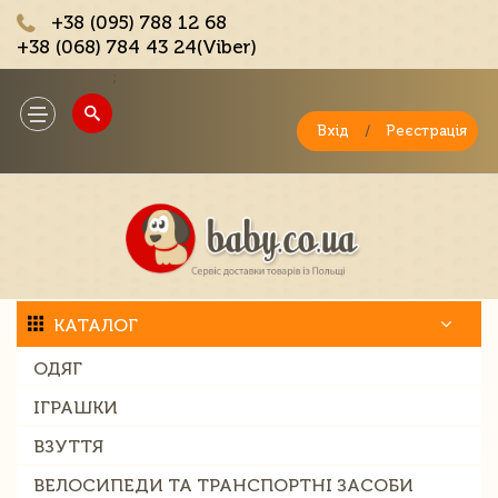
+38 (095) 788 12 68
+38 (068) 784 43 24(Viber)
;
Toggle
navigation
Вхід
/
Реєстрація
КАТАЛОГ
ОДЯГ
ІГРАШКИ
ВЗУТТЯ
ВЕЛОСИПЕДИ ТА ТРАНСПОРТНІ ЗАСОБИ