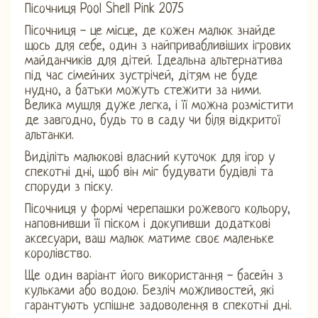
Пісочниця Pool Shell Pink 2075
Пісочниця - це місце, де кожен малюк знайде
щось для себе, один з найпривабливіших ігрових
майданчиків для дітей. Ідеальна альтернатива
під час сімейних зустрічей, дітям не буде
нудно, а батьки можуть стежити за ними.
Велика мушля дуже легка, і її можна розмістити
де завгодно, будь то в саду чи біля відкритої
альтанки.
Виділіть малюкові власний куточок для ігор у
спекотні дні, щоб він міг будувати будівлі та
споруди з піску.
Пісочниця у формі черепашки рожевого кольору,
наповнивши її піском і докупивши додаткові
аксесуари, ваш малюк матиме своє маленьке
королівство.
Ще один варіант його використання - басейн з
кульками або водою. Безліч можливостей, які
гарантують успішне задоволення в спекотні дні.