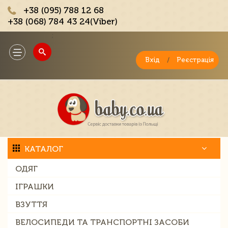
+38 (095) 788 12 68
+38 (068) 784 43 24(Viber)
;
Toggle
navigation
Вхід
/
Реєстрація
КАТАЛОГ
ОДЯГ
ІГРАШКИ
ВЗУТТЯ
ВЕЛОСИПЕДИ ТА ТРАНСПОРТНІ ЗАСОБИ