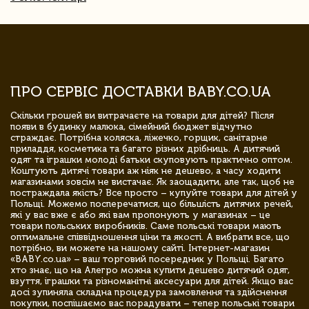
ПРО СЕРВІС ДОСТАВКИ BABY.CO.UA
Скільки грошей ви витрачаєте на товари для дітей? Після
появи в будинку малюка, сімейний бюджет відчутно
страждає. Потрібна коляска, ліжечко, горщик, санітарне
приладдя, косметика та багато різних дрібниць. А дитячий
одяг та іграшки молоді батьки скуповують практично оптом.
Коштують дитячі товари аж ніяк не дешево, а часу ходити
магазинами зовсім не вистачає. Як заощадити, але так, щоб не
постраждала якість? Все просто – купуйте товари для дітей у
Польщі. Можемо посперечатися, що більшість дитячих речей,
які у вас вже є або які вам пропонують у магазинах – це
товари польських виробників. Саме польські товари мають
оптимальне співвідношення ціни та якості. А вибрати все, що
потрібно, ви можете на нашому сайті. Інтернет-магазин
«BABY.co.ua» – ваш торговий посередник у Польщі. Багато
хто знає, що на Алегро можна купити дешево дитячий одяг,
взуття, іграшки та різноманітні аксесуари для дітей. Якщо вас
досі зупиняла складна процедура замовлення та здійснення
покупки, поспішаємо вас порадувати – тепер польські товари