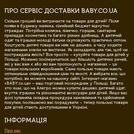
ПРО СЕРВІС ДОСТАВКИ BABY.CO.UA
Скільки грошей ви витрачаєте на товари для дітей? Після
появи в будинку малюка, сімейний бюджет відчутно
страждає. Потрібна коляска, ліжечко, горщик, санітарне
приладдя, косметика та багато різних дрібниць. А дитячий
одяг та іграшки молоді батьки скуповують практично оптом.
Коштують дитячі товари аж ніяк не дешево, а часу ходити
магазинами зовсім не вистачає. Як заощадити, але так, щоб не
постраждала якість? Все просто – купуйте товари для дітей у
Польщі. Можемо посперечатися, що більшість дитячих речей,
які у вас вже є або які вам пропонують у магазинах – це
товари польських виробників. Саме польські товари мають
оптимальне співвідношення ціни та якості. А вибрати все, що
потрібно, ви можете на нашому сайті. Інтернет-магазин
«BABY.co.ua» – ваш торговий посередник у Польщі. Багато
хто знає, що на Алегро можна купити дешево дитячий одяг,
взуття, іграшки та різноманітні аксесуари для дітей. Якщо вас
досі зупиняла складна процедура замовлення та здійснення
покупки, поспішаємо вас порадувати – тепер польські товари
для дітей стають доступнішими в Україні.
ІНФОРМАЦІЯ
Про нас