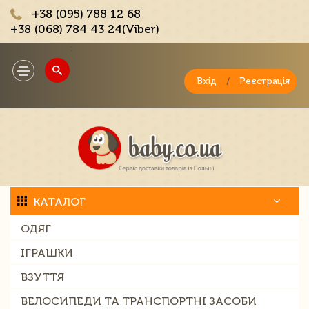
+38 (095) 788 12 68
+38 (068) 784 43 24(Viber)
;
Toggle
navigation
Вхід
/
Реєстрація
КАТАЛОГ
ОДЯГ
ІГРАШКИ
ВЗУТТЯ
ВЕЛОСИПЕДИ ТА ТРАНСПОРТНІ ЗАСОБИ