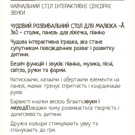
НАВЧАЛЬНИЙ СТІЛ ІНТЕРАКТИВНІ СЕНСОРНІ
ЗВУКИ
ЧУДОВИЙ РОЗВИВАЛЬНИЙ СТОЛ ДЛЯ МАЛЮКА -Â
3в1 - столик, панель для ліжечка, піаніно
Чудова інтерактивна іграшка, яка стане
супутником повсякденних розваг і розвитку
дитини.
Безліч функцій і звуків: піаніно, музика, пісні,
світло, ручки та форми.
Натискаючи, хапаючи і обертаючи елементи на
панелі, малюк тренує спритність і координацію
рухів.
Барвисті кнопки весело бігають
звуки і
мелодії
Завдяки чому розвивається творчість і
допитливість дитини.
Дружні кольори стимулюють уяву та
спонукають до гри.