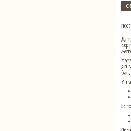
О
ПОС
Дитя
сер
мате
Хар
які 
бага
У на
Ест
Прод