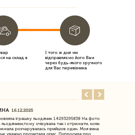
овар
І того ж дня ми
ся на склад в
відправляємо його Вам
через будь-якого зручного
для Вас перевізника
ИНА
ІРИНА БІ
16.12.2025
овляла іграшку льодяник 14293295838 На фото
Дякую за до
 льодяники,тому очікувала так і отримати, коли
незрячоі дів
имала розчарувалась прийшов один. Моя вина
Дуже задово
не уважно прочитала опис. Попросила про