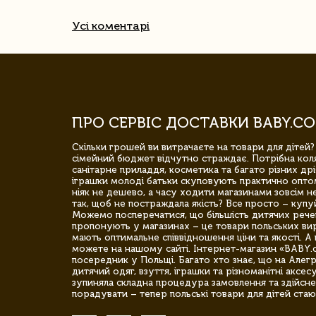
Усі коментарі
ПРО СЕРВІС ДОСТАВКИ BABY.CO
Скільки грошей ви витрачаєте на товари для дітей?
сімейний бюджет відчутно страждає. Потрібна коля
санітарне приладдя, косметика та багато різних дрі
іграшки молоді батьки скуповують практично опто
ніяк не дешево, а часу ходити магазинами зовсім не
так, щоб не постраждала якість? Все просто – купу
Можемо посперечатися, що більшість дитячих речей,
пропонують у магазинах – це товари польських вир
мають оптимальне співвідношення ціни та якості. А 
можете на нашому сайті. Інтернет-магазин «BABY.
посередник у Польщі. Багато хто знає, що на Але
дитячий одяг, взуття, іграшки та різноманітні аксес
зупиняла складна процедура замовлення та здійсне
порадувати – тепер польські товари для дітей стаю