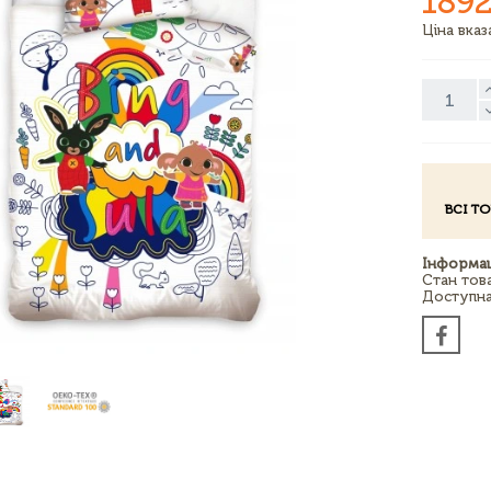
1892
Ціна вка
ВСІ Т
Інформац
Стан тов
Доступна 