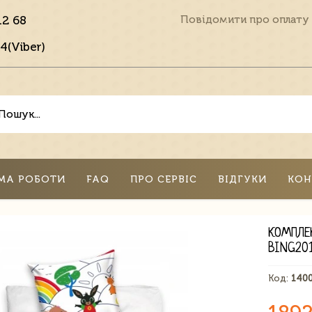
12 68
Повідомити про оплату
4(Viber)
МА РОБОТИ
FAQ
ПРО СЕРВІС
ВІДГУКИ
КОН
КОМПЛЕ
BING20
Код:
140