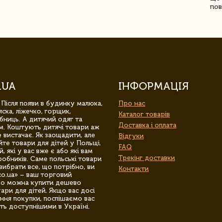
пов
.UA
ІНФОРМАЦІЯ
 Після появи в будинку малюка,
Про нас
ска, ліжечко, горщик,
Каталог товарів
бниць. А дитячий одяг та
Доставка і оплата
м. Коштують дитячі товари аж
 вистачає. Як заощадити, але
Відгуки
йте товари для дітей у Польщі.
FAQ
 які у вас вже є або які вам
Трекінг доставки
обників. Саме польські товари
вибрати все, що потрібно, ви
Контакти
co.ua» – ваш торговий
гро можна купити дешево
уари для дітей. Якщо вас досі
ння покупки, поспішаємо вас
ть доступнішими в Україні.