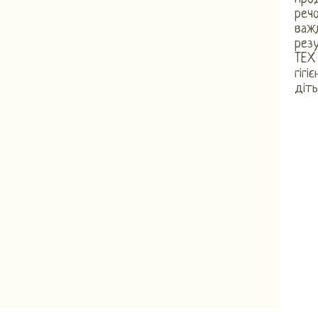
реч
важл
рез
TEX 
гігі
діть