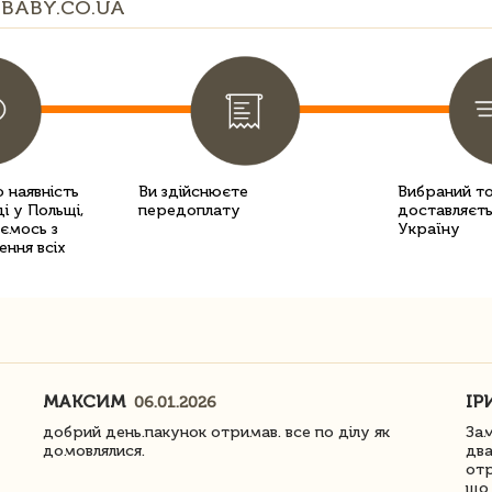
BABY.CO.UA
 наявність
Ви здійснюєте
Вибраний т
і у Польщі,
передоплату
доставляєть
уємось з
Україну
ення всіх
МАКСИМ
ІР
06.01.2026
добрий день.пакунок отримав. все по ділу як
Зам
домовлялися.
два
отр
що 