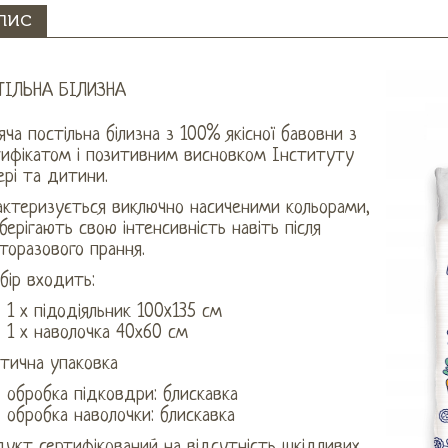
ПИС
ТІЛЬНА БІЛИЗНА
ча постільна білизна з 100% якісної бавовни з
тифікатом і позитивним висновком Інституту
рі та дитини.
актеризується виключно насиченими кольорами,
зберігають свою інтенсивність навіть після
торазового прання.
бір входить:
1 х підодіяльник 100x135 см
1 х наволочка 40х60 см
етична упаковка
обробка підковдри: блискавка
обробка наволочки: блискавка
укт сертифікований на відсутність шкідливих