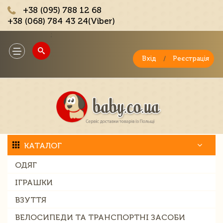
+38 (095) 788 12 68
+38 (068) 784 43 24(Viber)
;
Toggle
navigation
Вхід
/
Реєстрація
КАТАЛОГ
ОДЯГ
ІГРАШКИ
ВЗУТТЯ
ВЕЛОСИПЕДИ ТА ТРАНСПОРТНІ ЗАСОБИ