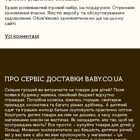
Брали розвиваючий ігровий набір, на подарунок. Отримали
замовлення вчасно. Якістю виробу та обслуговуванням
задоволенні. Обов'язково замовлятимемо ще на цьому
сайті.
Усі коментарі
ПРО СЕРВІС ДОСТАВКИ BABY.CO.UA
Скільки грошей ви витрачаєте на товари для дітей? Після
появи в будинку малюка, сімейний бюджет відчутно
страждає. Потрібна коляска, ліжечко, горщик, санітарне
приладдя, косметика та багато різних дрібниць. А дитячий
одяг та іграшки молоді батьки скуповують практично оптом.
Коштують дитячі товари аж ніяк не дешево, а часу ходити
магазинами зовсім не вистачає. Як заощадити, але так, щоб не
постраждала якість? Все просто – купуйте товари для дітей у
Польщі. Можемо посперечатися, що більшість дитячих речей,
які у вас вже є або які вам пропонують у магазинах – це
товари польських виробників. Саме польські товари мають