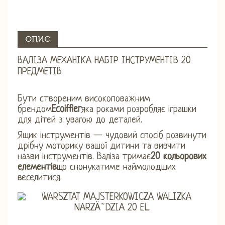
ОПИС
ВАЛІЗА МЕХАНІКА НАБІР ІНСТРУМЕНТІВ 20
ПРЕДМЕТІВ
Бути створеним високоповажним
брендом
Ecoiffier
яка роками розробляє іграшки
для дітей з увагою до деталей.
Ящик інструментів — чудовий спосіб розвинути
дрібну моторику вашої дитини та вивчити
назви інструментів. Валіза тримає
20 кольорових
елементів
що спонукатиме наймолодших
веселитися.