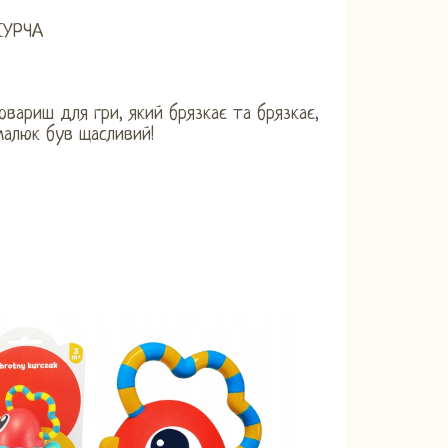
КУРЧА
овариш для гри, який брязкає та брязкає,
алюк був щасливий!