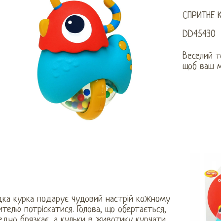
СПРИТНЕ 
DD45430
Веселий т
щоб ваш м
дка курка подарує чудовий настрій кожному
телю потріскатися. Голова, що обертається,
едно брязкає, а кульки в животику курчати