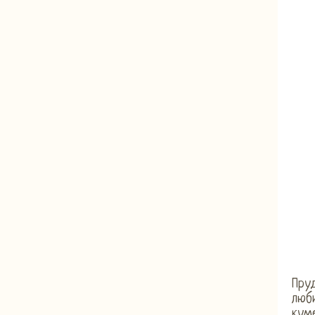
Пру
люби
кум