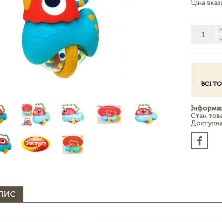
Ціна вка
ВСІ Т
Інформац
Стан тов
Доступна 
ПИС