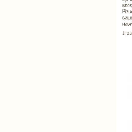
весе
Різн
вашо
нави
Ігра