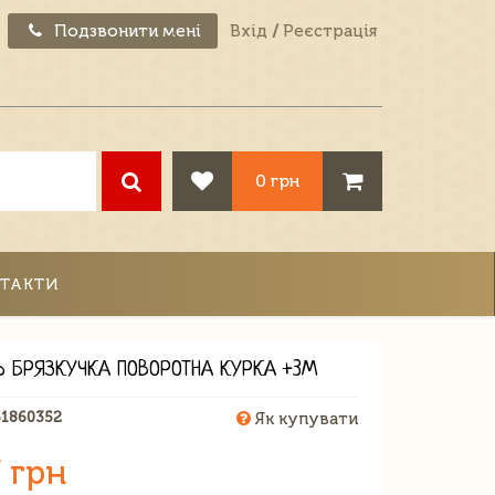
Подзвонити мені
Вхід
/
Реєстрація
0 грн
ТАКТИ
 БРЯЗКУЧКА ПОВОРОТНА КУРКА +3М
61860352
Як купувати
 грн