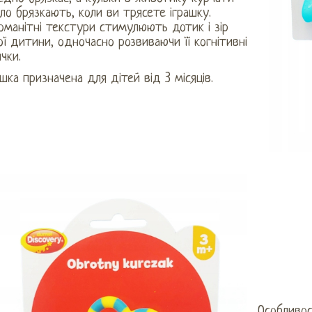
ло брязкають, коли ви трясете іграшку.
оманітні текстури стимулюють дотик і зір
ї дитини, одночасно розвиваючи її когнітивні
чки.
шка призначена для дітей від 3 місяців.
Особливос