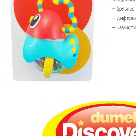
- брязкає
- диферен
- намисти