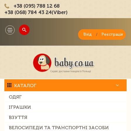
+38 (095) 788 12 68
+38 (068) 784 43 24(Viber)
;
Toggle
navigation
Вхід
/
Реєстрація
КАТАЛОГ
ОДЯГ
ІГРАШКИ
ВЗУТТЯ
ВЕЛОСИПЕДИ ТА ТРАНСПОРТНІ ЗАСОБИ