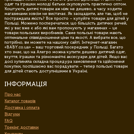
одяг та іграшки молоді батьки скуповують практично оптом.
Коштують дитячі товари аж ніяк не дешево, а часу ходити
магазинами зовсім не вистачає. Як заощадити, але так, щоб не
постраждала якість? Все просто – купуйте товари для дітей у
Польщі. Можемо посперечатися, що більшість дитячих речей,
які у вас вже є або які вам пропонують у магазинах – це
товари польських виробників. Саме польські товари мають
оптимальне співвідношення ціни та якості. А вибрати все, що
потрібно, ви можете на нашому сайті. Інтернет-магазин
«BABY.co.ua» – ваш торговий посередник у Польщі. Багато
хто знає, що на Алегро можна купити дешево дитячий одяг,
взуття, іграшки та різноманітні аксесуари для дітей. Якщо вас
досі зупиняла складна процедура замовлення та здійснення
покупки, поспішаємо вас порадувати – тепер польські товари
для дітей стають доступнішими в Україні.
ІНФОРМАЦІЯ
Про нас
Каталог товарів
Доставка і оплата
Відгуки
FAQ
Трекінг доставки
Контакти