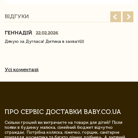
ВІДГУКИ
ГЕННАДІЙ
22.02.2026
Дякую за Дугласа! Дитина в захваті)))
Усі коментарі
ПРО СЕРВІС ДОСТАВКИ BABY.CO.UA
Скільки грошей ви витрачаєте на товари для дітей? Після
появи в будинку малюка, сімейний бюджет відчутно
страждає. Потрібна коляска, ліжечко, горщик, санітарне
приладдя, косметика та багато різних дрібниць. А дитячий