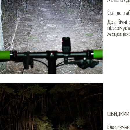
МЕНЕ БУД
Світло за
Два бічні
підсвічу
місцезнах
ШВИДКИЙ 
Еластични