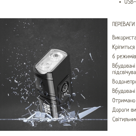
USB-
ПЕРЕВАГИ
Використа
Кріпиться
6 режимів
Вбудовані
підсвічув
Водонепр
Вбудовані
Отримано 
Дороги в
Світильни