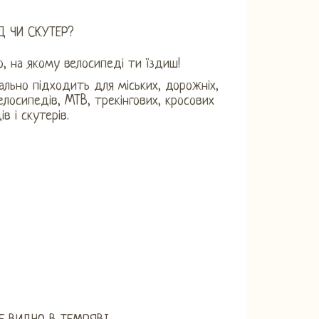
Д ЧИ СКУТЕР?
, на якому велосипеді ти їздиш!
ально підходить для міських, дорожніх,
велосипедів, MTB, трекінгових, кросових
в і скутерів.