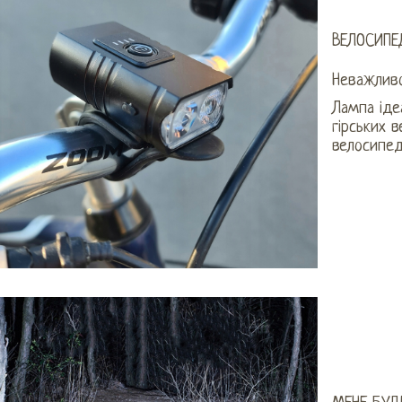
ВЕЛОСИПЕ
Неважливо
Лампа іде
гірських 
велосипеді