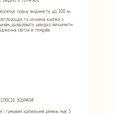
Е ВИДНО В ТЕМРЯВІ
безпечує повну видимість до 100 м.
 світлодіоди та основна кнопка з
ванням дозволяють швидко визначити
одження світла в темряві.
СПОСІБ ЗІБРАТИ!
й і гумовий кріпильний ремінь має 5