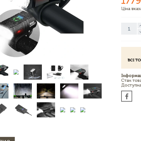
1779
Ціна вка
ВСІ Т
Інформац
Стан тов
Доступна 