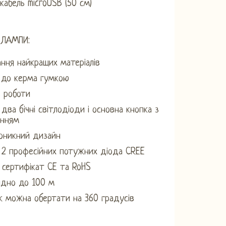
кабель microUSB (50 см)
 ЛАМПИ:
ння найкращих матеріалів
 до керма гумкою
 роботи
 два бічні світлодіоди і основна кнопка з
анням
оникний дизайн
 2 професійних потужних діода CREE
сертифікат CE та RoHS
идно до 100 м
к можна обертати на 360 градусів