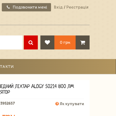
Подзвонити мені
Вхід
/
Реєстрація
0 грн
ТАКТИ
ПЕДНИЙ ЛІХТАР ALOGY 50214 800 ЛМ
ЯТОР
03952657
Як купувати