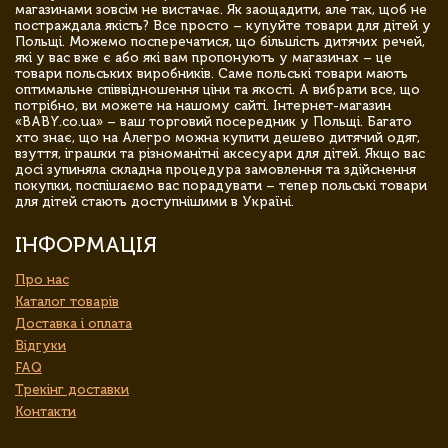
магазинами зовсім не вистачає. Як заощадити, але так, щоб не
постраждала якість? Все просто – купуйте товари для дітей у
Польщі. Можемо посперечатися, що більшість дитячих речей,
які у вас вже є або які вам пропонують у магазинах – це
товари польських виробників. Саме польські товари мають
оптимальне співвідношення ціни та якості. А вибрати все, що
потрібно, ви можете на нашому сайті. Інтернет-магазин
«BABY.co.ua» – ваш торговий посередник у Польщі. Багато
хто знає, що на Алегро можна купити дешево дитячий одяг,
взуття, іграшки та різноманітні аксесуари для дітей. Якщо вас
досі зупиняла складна процедура замовлення та здійснення
покупки, поспішаємо вас порадувати – тепер польські товари
для дітей стають доступнішими в Україні.
ІНФОРМАЦІЯ
Про нас
Каталог товарів
Доставка і оплата
Відгуки
FAQ
Трекінг доставки
Контакти