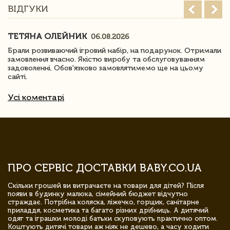
ВІДГУКИ
ТЕТЯНА ОЛЕЙНИК
06.08.2026
Брали розвиваючий ігровий набір, на подарунок. Отримали
замовлення вчасно. Якістю виробу та обслуговуванням
задоволенні. Обов'язково замовлятимемо ще на цьому
сайті.
Усі коментарі
ПРО СЕРВІС ДОСТАВКИ BABY.CO.UA
Скільки грошей ви витрачаєте на товари для дітей? Після
появи в будинку малюка, сімейний бюджет відчутно
страждає. Потрібна коляска, ліжечко, горщик, санітарне
приладдя, косметика та багато різних дрібниць. А дитячий
одяг та іграшки молоді батьки скуповують практично оптом.
Коштують дитячі товари аж ніяк не дешево, а часу ходити