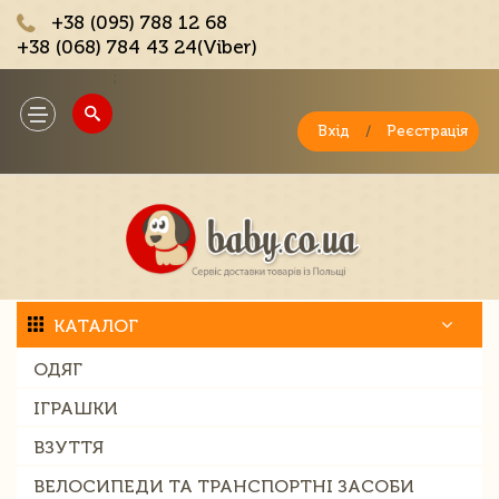
+38 (095) 788 12 68
+38 (068) 784 43 24(Viber)
;
Toggle
navigation
Вхід
/
Реєстрація
КАТАЛОГ
ОДЯГ
ІГРАШКИ
ВЗУТТЯ
ВЕЛОСИПЕДИ ТА ТРАНСПОРТНІ ЗАСОБИ