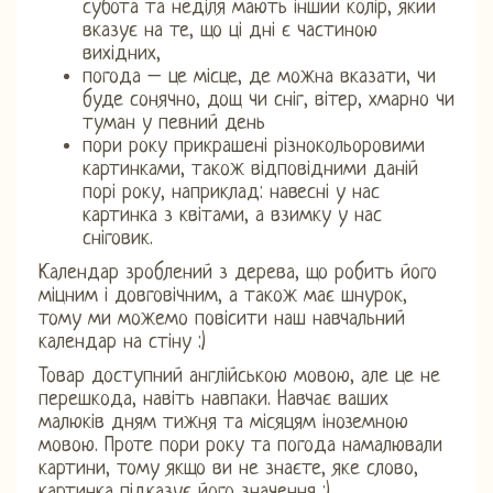
субота та неділя мають інший колір, який
вказує на те, що ці дні є частиною
вихідних,
погода – це місце, де можна вказати, чи
буде сонячно, дощ чи сніг, вітер, хмарно чи
туман у певний день
пори року прикрашені різнокольоровими
картинками, також відповідними даній
порі року, наприклад: навесні у нас
картинка з квітами, а взимку у нас
сніговик.
Календар зроблений з дерева, що робить його
міцним і довговічним, а також має шнурок,
тому ми можемо повісити наш навчальний
календар на стіну :)
Товар доступний англійською мовою, але це не
перешкода, навіть навпаки. Навчає ваших
малюків дням тижня та місяцям іноземною
мовою. Проте пори року та погода намалювали
картини, тому якщо ви не знаєте, яке слово,
картинка підказує його значення :)