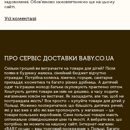
задоволенні. Обов'язково замовлятимемо ще на цьому
сайті.
Усі коментарі
ПРО СЕРВІС ДОСТАВКИ BABY.CO.UA
Скільки грошей ви витрачаєте на товари для дітей? Після
появи в будинку малюка, сімейний бюджет відчутно
страждає. Потрібна коляска, ліжечко, горщик, санітарне
приладдя, косметика та багато різних дрібниць. А дитячий
одяг та іграшки молоді батьки скуповують практично оптом.
Коштують дитячі товари аж ніяк не дешево, а часу ходити
магазинами зовсім не вистачає. Як заощадити, але так, щоб не
постраждала якість? Все просто – купуйте товари для дітей у
Польщі. Можемо посперечатися, що більшість дитячих речей,
які у вас вже є або які вам пропонують у магазинах – це
товари польських виробників. Саме польські товари мають
оптимальне співвідношення ціни та якості. А вибрати все, що
потрібно, ви можете на нашому сайті. Інтернет-магазин
«BABY.co.ua» – ваш торговий посередник у Польщі. Багато