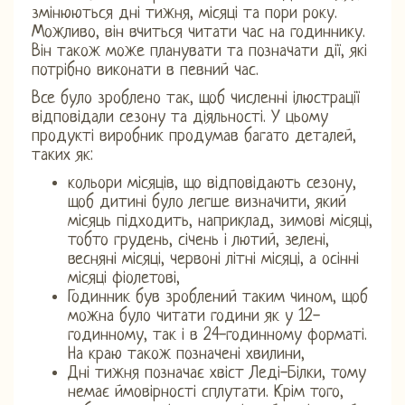
змінюються дні тижня, місяці та пори року.
Можливо, він вчиться читати час на годиннику.
Він також може планувати та позначати дії, які
потрібно виконати в певний час.
Все було зроблено так, щоб численні ілюстрації
відповідали сезону та діяльності. У цьому
продукті виробник продумав багато деталей,
таких як:
кольори місяців, що відповідають сезону,
щоб дитині було легше визначити, який
місяць підходить, наприклад, зимові місяці,
тобто грудень, січень і лютий, зелені,
весняні місяці, червоні літні місяці, а осінні
місяці фіолетові,
Годинник був зроблений таким чином, щоб
можна було читати години як у 12-
годинному, так і в 24-годинному форматі.
На краю також позначені хвилини,
Дні тижня позначає хвіст Леді-Білки, тому
немає ймовірності сплутати. Крім того,