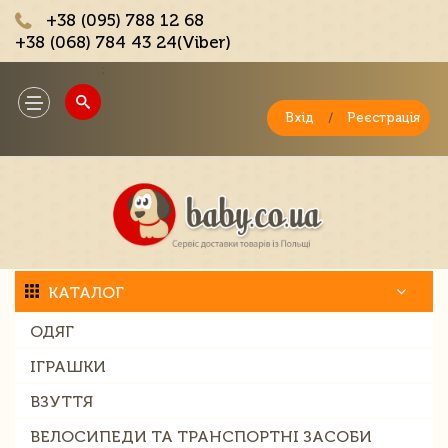
+38 (095) 788 12 68
+38 (068) 784 43 24(Viber)
;
Toggle
navigation
Вхід
/
Реєстрація
КАТАЛОГ
ОДЯГ
ІГРАШКИ
ВЗУТТЯ
ВЕЛОСИПЕДИ ТА ТРАНСПОРТНІ ЗАСОБИ