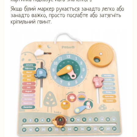
Якщо білий маркер рухається занадто легко або
занадто важко, просто послабте або затягніть
кріпильний гвинт.