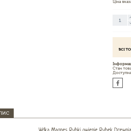
Ціна вка
ВСІ Т
Інформац
Стан тов
Доступна 
ПИС