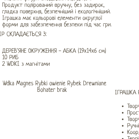
Продукт полірований вручну, без задирок,
гладка поверхня, безпечніший і екологічніший.
Іграшка має кольорові елементи округлої
форми для забезпечення безпеки під час гри.
ІР СКЛАДАЄТЬСЯ З:
ДЕРЕВ'ЯНЕ ОКРУЖЕННЯ - АБКА (19x14x6 см)
10 РИБ
2 WDKI з магнітами
ІГРАШКА 
Твор
Прос
Твор
Ручн
Коор