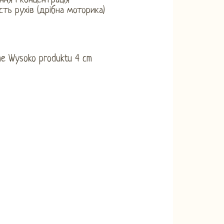
іння і концентрація
ість рухів (дрібна моторика)