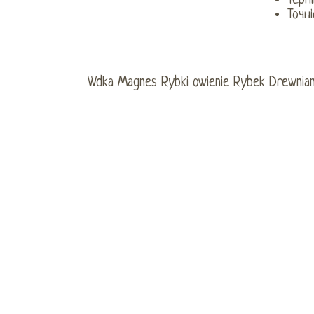
Терп
Точн