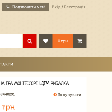
Подзвонити мені
Вхід
/
Реєстрація
0 грн
ТАКТИ
ЯНА ГРА МОНТЕССОРІ LQFM РИБАЛКА
48440291
Як купувати
 грн