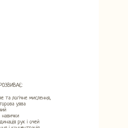
РОЗВИВАЄ:
че та логічне мислення,
торова уява
чий
і навички
динація рук і очей