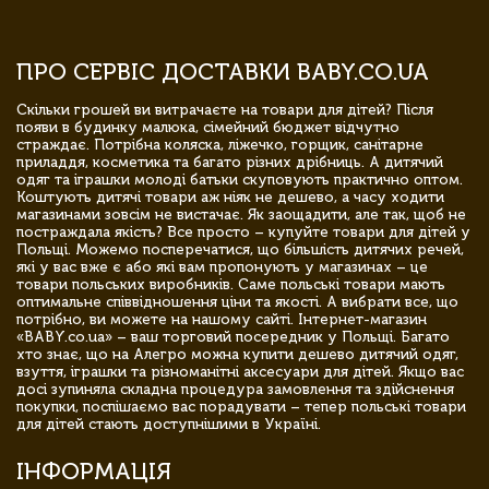
ПРО СЕРВІС ДОСТАВКИ BABY.CO.UA
Скільки грошей ви витрачаєте на товари для дітей? Після
появи в будинку малюка, сімейний бюджет відчутно
страждає. Потрібна коляска, ліжечко, горщик, санітарне
приладдя, косметика та багато різних дрібниць. А дитячий
одяг та іграшки молоді батьки скуповують практично оптом.
Коштують дитячі товари аж ніяк не дешево, а часу ходити
магазинами зовсім не вистачає. Як заощадити, але так, щоб не
постраждала якість? Все просто – купуйте товари для дітей у
Польщі. Можемо посперечатися, що більшість дитячих речей,
які у вас вже є або які вам пропонують у магазинах – це
товари польських виробників. Саме польські товари мають
оптимальне співвідношення ціни та якості. А вибрати все, що
потрібно, ви можете на нашому сайті. Інтернет-магазин
«BABY.co.ua» – ваш торговий посередник у Польщі. Багато
хто знає, що на Алегро можна купити дешево дитячий одяг,
взуття, іграшки та різноманітні аксесуари для дітей. Якщо вас
досі зупиняла складна процедура замовлення та здійснення
покупки, поспішаємо вас порадувати – тепер польські товари
для дітей стають доступнішими в Україні.
ІНФОРМАЦІЯ