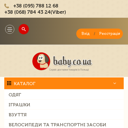
+38 (095) 788 12 68
+38 (068) 784 43 24(Viber)
;
Toggle
navigation
Вхід
/
Реєстрація
КАТАЛОГ
ОДЯГ
ІГРАШКИ
ВЗУТТЯ
ВЕЛОСИПЕДИ ТА ТРАНСПОРТНІ ЗАСОБИ