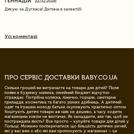
ГЕННАДІЙ
22.02.2026
Дякую за Дугласа! Дитина в захваті)))
Усі коментарі
ПРО СЕРВІС ДОСТАВКИ BABY.CO.UA
Скільки грошей ви витрачаєте на товари для дітей? Після
появи в будинку малюка, сімейний бюджет відчутно
страждає. Потрібна коляска, ліжечко, горщик, санітарне
приладдя, косметика та багато різних дрібниць. А дитячий
одяг та іграшки молоді батьки скуповують практично оптом.
Коштують дитячі товари аж ніяк не дешево, а часу ходити
магазинами зовсім не вистачає. Як заощадити, але так, щоб не
постраждала якість? Все просто – купуйте товари для дітей у
Польщі. Можемо посперечатися, що більшість дитячих речей,
які у вас вже є або які вам пропонують у магазинах – це