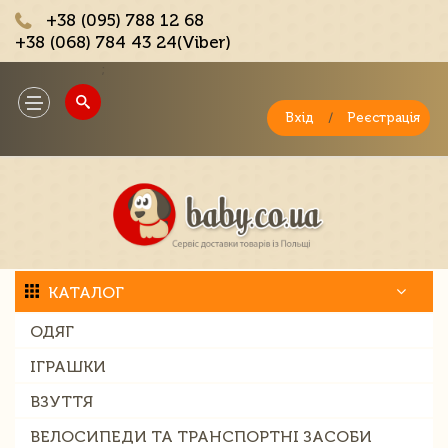
+38 (095) 788 12 68
+38 (068) 784 43 24(Viber)
;
Toggle
navigation
Вхід
/
Реєстрація
КАТАЛОГ
ОДЯГ
ІГРАШКИ
ВЗУТТЯ
ВЕЛОСИПЕДИ ТА ТРАНСПОРТНІ ЗАСОБИ