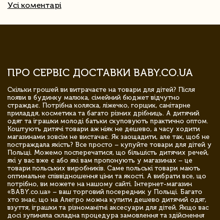
Усі коментарі
ПРО СЕРВІС ДОСТАВКИ BABY.CO.UA
Скільки грошей ви витрачаєте на товари для дітей? Після
появи в будинку малюка, сімейний бюджет відчутно
страждає. Потрібна коляска, ліжечко, горщик, санітарне
приладдя, косметика та багато різних дрібниць. А дитячий
одяг та іграшки молоді батьки скуповують практично оптом.
Коштують дитячі товари аж ніяк не дешево, а часу ходити
магазинами зовсім не вистачає. Як заощадити, але так, щоб не
постраждала якість? Все просто – купуйте товари для дітей у
Польщі. Можемо посперечатися, що більшість дитячих речей,
які у вас вже є або які вам пропонують у магазинах – це
товари польських виробників. Саме польські товари мають
оптимальне співвідношення ціни та якості. А вибрати все, що
потрібно, ви можете на нашому сайті. Інтернет-магазин
«BABY.co.ua» – ваш торговий посередник у Польщі. Багато
хто знає, що на Алегро можна купити дешево дитячий одяг,
взуття, іграшки та різноманітні аксесуари для дітей. Якщо вас
досі зупиняла складна процедура замовлення та здійснення