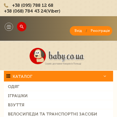
+38 (095) 788 12 68
+38 (068) 784 43 24(Viber)
;
Toggle
navigation
Вхід
/
Реєстрація
КАТАЛОГ
ОДЯГ
ІГРАШКИ
ВЗУТТЯ
ВЕЛОСИПЕДИ ТА ТРАНСПОРТНІ ЗАСОБИ