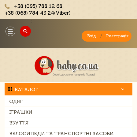
+38 (095) 788 12 68
+38 (068) 784 43 24(Viber)
;
Toggle
navigation
Вхід
/
Реєстрація
КАТАЛОГ
ОДЯГ
ІГРАШКИ
ВЗУТТЯ
ВЕЛОСИПЕДИ ТА ТРАНСПОРТНІ ЗАСОБИ