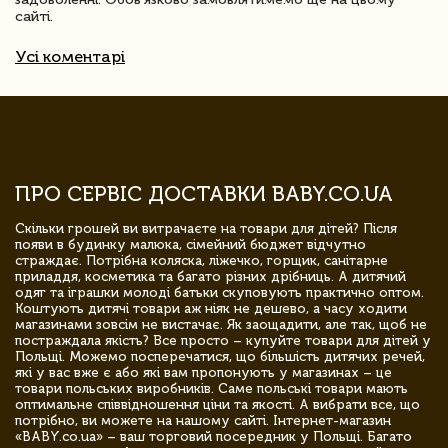
сайті.
Усі коментарі
ПРО СЕРВІС ДОСТАВКИ BABY.CO.UA
Скільки грошей ви витрачаєте на товари для дітей? Після
появи в будинку малюка, сімейний бюджет відчутно
страждає. Потрібна коляска, ліжечко, горщик, санітарне
приладдя, косметика та багато різних дрібниць. А дитячий
одяг та іграшки молоді батьки скуповують практично оптом.
Коштують дитячі товари аж ніяк не дешево, а часу ходити
магазинами зовсім не вистачає. Як заощадити, але так, щоб не
постраждала якість? Все просто – купуйте товари для дітей у
Польщі. Можемо посперечатися, що більшість дитячих речей,
які у вас вже є або які вам пропонують у магазинах – це
товари польських виробників. Саме польські товари мають
оптимальне співвідношення ціни та якості. А вибрати все, що
потрібно, ви можете на нашому сайті. Інтернет-магазин
«BABY.co.ua» – ваш торговий посередник у Польщі. Багато