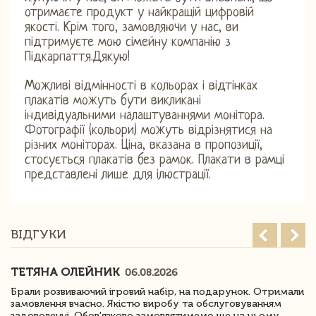
отримаєте продукт у найкращій цифровій
якості. Крім того, замовляючи у нас, ви
підтримуєте мою сімейну компанію з
Підкарпаття.Дякую!
Можливі відмінності в кольорах і відтінках
плакатів можуть бути викликані
індивідуальними налаштуваннями монітора.
Фотографії (кольори) можуть відрізнятися на
різних моніторах. Ціна, вказана в пропозиції,
стосується плакатів без рамок. Плакати в рамці
представлені лише для ілюстрації.
ВІДГУКИ
ТЕТЯНА ОЛЕЙНИК
06.08.2026
Брали розвиваючий ігровий набір, на подарунок. Отримали
замовлення вчасно. Якістю виробу та обслуговуванням
задоволенні. Обов'язково замовлятимемо ще на цьому