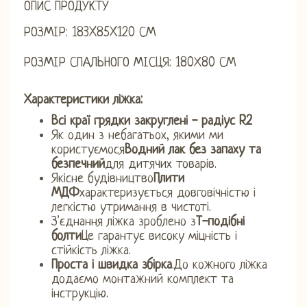
ОПИС ПРОДУКТУ
РОЗМІР: 183X85X120 СМ
РОЗМІР СПАЛЬНОГО МІСЦЯ: 180Х80 СМ
Характеристики ліжка:
Всі краї грядки закруглені - радіус R2
Як один з небагатьох, якими ми
користуємося
Водний лак без запаху та
безпечний
для дитячих товарів.
Якісне будівництво
Плити
МДФ
характеризується довговічністю і
легкістю утримання в чистоті.
З'єднання ліжка зроблено з
Т-подібні
болти
Це гарантує високу міцність і
стійкість ліжка.
Проста і швидка збірка
.До кожного ліжка
додаємо монтажний комплект та
інструкцію.