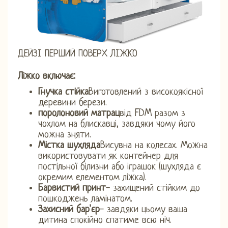
ДЕЙЗІ ПЕРШИЙ ПОВЕРХ ЛІЖКО
Ліжко включає:
Гнучка стійка
Виготовлений з високоякісної
деревини берези.
поролоновий матрац
від FDM разом з
чохлом на блискавці, завдяки чому його
можна зняти.
Містка шухляда
Висувна на колесах. Можна
використовувати як контейнер для
постільної білизни або іграшок (шухляда є
окремим елементом ліжка).
Барвистий принт
- захищений стійким до
пошкоджень ламінатом.
Захисний бар'єр
- завдяки цьому ваша
дитина спокійно спатиме всю ніч.