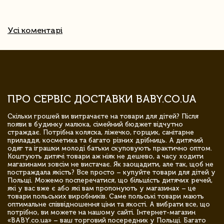
Усі коментарі
ПРО СЕРВІС ДОСТАВКИ BABY.CO.UA
Скільки грошей ви витрачаєте на товари для дітей? Після
появи в будинку малюка, сімейний бюджет відчутно
страждає. Потрібна коляска, ліжечко, горщик, санітарне
приладдя, косметика та багато різних дрібниць. А дитячий
одяг та іграшки молоді батьки скуповують практично оптом.
Коштують дитячі товари аж ніяк не дешево, а часу ходити
магазинами зовсім не вистачає. Як заощадити, але так, щоб не
постраждала якість? Все просто – купуйте товари для дітей у
Польщі. Можемо посперечатися, що більшість дитячих речей,
які у вас вже є або які вам пропонують у магазинах – це
товари польських виробників. Саме польські товари мають
оптимальне співвідношення ціни та якості. А вибрати все, що
потрібно, ви можете на нашому сайті. Інтернет-магазин
«BABY.co.ua» – ваш торговий посередник у Польщі. Багато