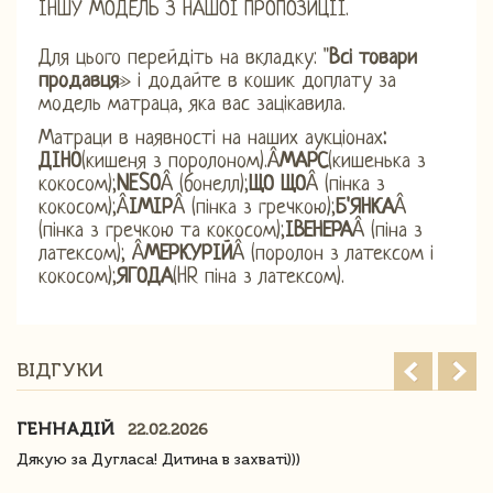
ІНШУ МОДЕЛЬ З НАШОЇ ПРОПОЗИЦІЇ.
Для цього перейдіть на вкладку: "
Всі товари
продавця
» і додайте в кошик доплату за
модель матраца, яка вас зацікавила.
Матраци в наявності на наших аукціонах
:
ДІНО
(кишеня з поролоном).Â
МАРС
(кишенька з
кокосом);
NESO
Â (бонелл);
ЩО ЩО
Â (пінка з
кокосом);Â
ІМІР
Â (пінка з гречкою);
Б'ЯНКА
Â
(пінка з гречкою та кокосом);
І
ВЕНЕРА
Â (піна з
латексом); Â
МЕРКУРІЙ
Â (поролон з латексом і
кокосом);
ЯГОДА
(HR піна з латексом).
ВІДГУКИ
ГЕННАДІЙ
22.02.2026
Дякую за Дугласа! Дитина в захваті)))