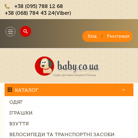
+38 (095) 788 12 68
+38 (068) 784 43 24(Viber)
;
Toggle
navigation
Вхід
/
Реєстрація
КАТАЛОГ
ОДЯГ
ІГРАШКИ
ВЗУТТЯ
ВЕЛОСИПЕДИ ТА ТРАНСПОРТНІ ЗАСОБИ