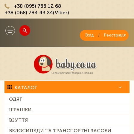
+38 (095) 788 12 68
+38 (068) 784 43 24(Viber)
;
Toggle
navigation
Вхід
/
Реєстрація
КАТАЛОГ
ОДЯГ
ІГРАШКИ
ВЗУТТЯ
ВЕЛОСИПЕДИ ТА ТРАНСПОРТНІ ЗАСОБИ