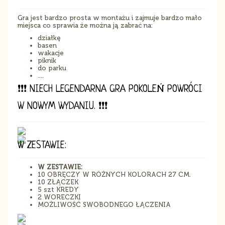
Gra jest bardzo prosta w montażu i zajmuje bardzo mało
miejsca co sprawia że można ją zabrać na:
działkę
basen
wakacje
piknik
do parku
....
❗❗❗ NIECH LEGENDARNA GRA POKOLEŃ POWRÓCI
W NOWYM WYDANIU. ❗❗❗
W ZESTAWIE:
W ZESTAWIE:
10 OBRĘCZY W RÓŻNYCH KOLORACH 27 CM.
10 ZŁĄCZEK
5 szt KREDY
2 WORECZKI
MOŻLIWOŚĆ SWOBODNEGO ŁĄCZENIA