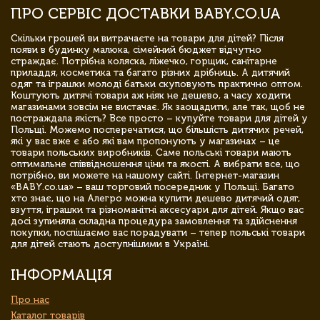
ПРО СЕРВІС ДОСТАВКИ BABY.CO.UA
Скільки грошей ви витрачаєте на товари для дітей? Після
появи в будинку малюка, сімейний бюджет відчутно
страждає. Потрібна коляска, ліжечко, горщик, санітарне
приладдя, косметика та багато різних дрібниць. А дитячий
одяг та іграшки молоді батьки скуповують практично оптом.
Коштують дитячі товари аж ніяк не дешево, а часу ходити
магазинами зовсім не вистачає. Як заощадити, але так, щоб не
постраждала якість? Все просто – купуйте товари для дітей у
Польщі. Можемо посперечатися, що більшість дитячих речей,
які у вас вже є або які вам пропонують у магазинах – це
товари польських виробників. Саме польські товари мають
оптимальне співвідношення ціни та якості. А вибрати все, що
потрібно, ви можете на нашому сайті. Інтернет-магазин
«BABY.co.ua» – ваш торговий посередник у Польщі. Багато
хто знає, що на Алегро можна купити дешево дитячий одяг,
взуття, іграшки та різноманітні аксесуари для дітей. Якщо вас
досі зупиняла складна процедура замовлення та здійснення
покупки, поспішаємо вас порадувати – тепер польські товари
для дітей стають доступнішими в Україні.
ІНФОРМАЦІЯ
Про нас
Каталог товарів