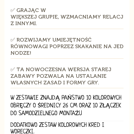
✅ GRAJĄC W
WIĘKSZEJ GRUPIE, WZMACNIAMY RELACJE
Z INNYMI.
✅ ROZWIJAMY UMIEJĘTNOŚĆ
RÓWNOWAGI POPRZEZ SKAKANIE NA JEDEN
NODZE!
✅ TA NOWOCZESNA WERSJA STAREJ
ZABAWY POZWALA NA USTALANIE
WŁASNYCH ZASAD I FORMY GRY.
W ZESTAWIE ZNAJDĄ PAŃSTWO 10 KOLOROWYCH
OBRĘCZY O ŚREDNICY 26 CM ORAZ 10 ZŁĄCZEK
DO SAMODZIELNEGO MONTAŻU
DODATKOWO ZESTAW KOLOROWYCH KRED I
WORECZKI.