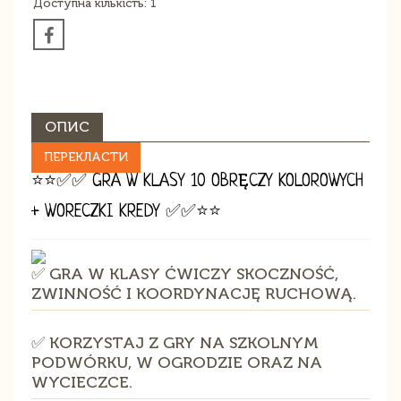
Доступна кількість: 1
ОПИС
ПЕРЕКЛАСТИ
⭐⭐✅✅ GRA W KLASY 10 OBRĘCZY KOLOROWYCH
+ WORECZKI KREDY ✅✅⭐⭐
✅ GRA W KLASY ĆWICZY SKOCZNOŚĆ,
ZWINNOŚĆ I KOORDYNACJĘ RUCHOWĄ.
✅ KORZYSTAJ Z GRY NA SZKOLNYM
PODWÓRKU, W OGRODZIE ORAZ NA
WYCIECZCE.