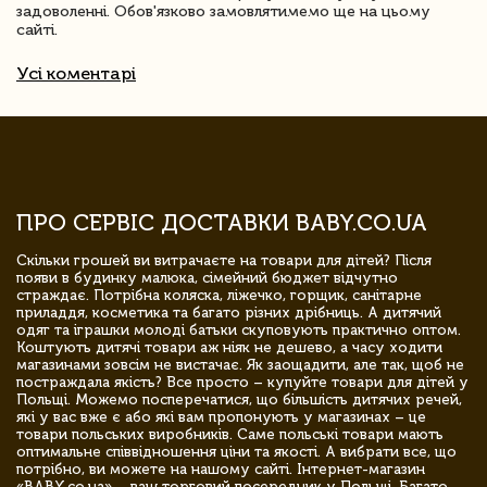
задоволенні. Обов'язково замовлятимемо ще на цьому
сайті.
Усі коментарі
ПРО СЕРВІС ДОСТАВКИ BABY.CO.UA
Скільки грошей ви витрачаєте на товари для дітей? Після
появи в будинку малюка, сімейний бюджет відчутно
страждає. Потрібна коляска, ліжечко, горщик, санітарне
приладдя, косметика та багато різних дрібниць. А дитячий
одяг та іграшки молоді батьки скуповують практично оптом.
Коштують дитячі товари аж ніяк не дешево, а часу ходити
магазинами зовсім не вистачає. Як заощадити, але так, щоб не
постраждала якість? Все просто – купуйте товари для дітей у
Польщі. Можемо посперечатися, що більшість дитячих речей,
які у вас вже є або які вам пропонують у магазинах – це
товари польських виробників. Саме польські товари мають
оптимальне співвідношення ціни та якості. А вибрати все, що
потрібно, ви можете на нашому сайті. Інтернет-магазин
«BABY.co.ua» – ваш торговий посередник у Польщі. Багато