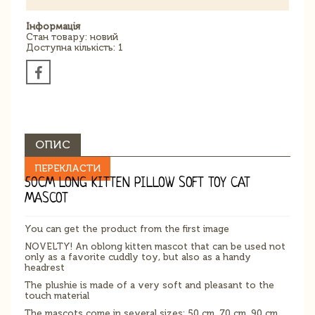
Інформація
Стан товару: новий
Доступна кількість: 1
ОПИС
ПЕРЕКЛАСТИ
50CM LONG KITTEN PILLOW SOFT TOY CAT
MASCOT
You can get the product from the first image
NOVELTY! An oblong kitten mascot that can be used not
only as a favorite cuddly toy, but also as a handy
headrest
The plushie is made of a very soft and pleasant to the
touch material
The mascots come in several sizes: 50 cm, 70 cm, 90 cm,