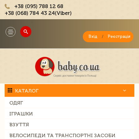
+38 (095) 788 12 68
+38 (068) 784 43 24(Viber)
;
Toggle
navigation
Вхід
/
Реєстрація
КАТАЛОГ
ОДЯГ
ІГРАШКИ
ВЗУТТЯ
ВЕЛОСИПЕДИ ТА ТРАНСПОРТНІ ЗАСОБИ