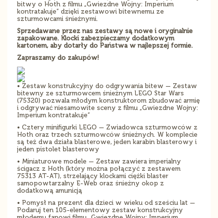
bitwy o Hoth z filmu „Gwiezdne Wojny: Imperium
kontratakuje” dzięki zestawowi bitewnemu ze
szturmowcami śnieżnymi.
Sprzedawane przez nas zestawy są nowe i oryginalnie
zapakowane. Klocki zabezpieczamy dodatkowym
kartonem, aby dotarły do Państwa w najlepszej formie.
Zapraszamy do zakupów!
• Zestaw konstrukcyjny do odgrywania bitew — Zestaw
bitewny ze szturmowcem śnieżnym LEGO Star Wars
(75320) pozwala młodym konstruktorom zbudować armię
i odgrywać niesamowite sceny z filmu „Gwiezdne Wojny:
Imperium kontratakuje”
• Cztery minifigurki LEGO — Zwiadowca szturmowców z
Hoth oraz trzech szturmowców śnieżnych. W komplecie
są też dwa działa blasterowe, jeden karabin blasterowy i
jeden pistolet blasterowy
• Miniaturowe modele — Zestaw zawiera imperialny
ścigacz z Hoth (który można połączyć z zestawem
75313 AT-AT), strzelający klockami ciężki blaster
samopowtarzalny E-Web oraz śnieżny okop z
dodatkową amunicją
• Pomysł na prezent dla dzieci w wieku od sześciu lat —
Podaruj ten 105-elementowy zestaw konstrukcyjny
młodemu fanowi filmu „Gwiezdne Wojny: Imperium