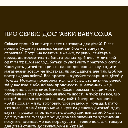
ПРО СЕРВІС ДОСТАВКИ BABY.CO.UA
Скільки грошей ви витрачаєте на товари для дітей? Після
появи в будинку малюка, сімейний бюджет відчутно
страждає. Потрібна коляска, ліжечко, горщик, санітарне
приладдя, косметика та багато різних дрібниць. А дитячий
одяг та іграшки молоді батьки скуповують практично оптом.
Коштують дитячі товари аж ніяк не дешево, а часу ходити
магазинами зовсім не вистачає. Як заощадити, але так, щоб не
постраждала якість? Все просто – купуйте товари для дітей у
Польщі. Можемо посперечатися, що більшість дитячих речей,
які у вас вже є або які вам пропонують у магазинах – це
товари польських виробників. Саме польські товари мають
оптимальне співвідношення ціни та якості. А вибрати все, що
потрібно, ви можете на нашому сайті. Інтернет-магазин
«BABY.co.ua» – ваш торговий посередник у Польщі. Багато
хто знає, що на Алегро можна купити дешево дитячий одяг,
взуття, іграшки та різноманітні аксесуари для дітей. Якщо вас
досі зупиняла складна процедура замовлення та здійснення
покупки, поспішаємо вас порадувати – тепер польські товари
для дітей стають доступнішими в Україні.