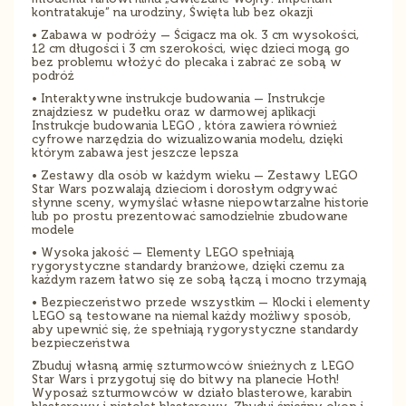
kontratakuje” na urodziny, Święta lub bez okazji
• Zabawa w podróży — Ścigacz ma ok. 3 cm wysokości,
12 cm długości i 3 cm szerokości, więc dzieci mogą go
bez problemu włożyć do plecaka i zabrać ze sobą w
podróż
• Interaktywne instrukcje budowania — Instrukcje
znajdziesz w pudełku oraz w darmowej aplikacji
Instrukcje budowania LEGO , która zawiera również
cyfrowe narzędzia do wizualizowania modelu, dzięki
którym zabawa jest jeszcze lepsza
• Zestawy dla osób w każdym wieku — Zestawy LEGO
Star Wars pozwalają dzieciom i dorosłym odgrywać
słynne sceny, wymyślać własne niepowtarzalne historie
lub po prostu prezentować samodzielnie zbudowane
modele
• Wysoka jakość — Elementy LEGO spełniają
rygorystyczne standardy branżowe, dzięki czemu za
każdym razem łatwo się ze sobą łączą i mocno trzymają
• Bezpieczeństwo przede wszystkim — Klocki i elementy
LEGO są testowane na niemal każdy możliwy sposób,
aby upewnić się, że spełniają rygorystyczne standardy
bezpieczeństwa
Zbuduj własną armię szturmowców śnieżnych z LEGO
Star Wars i przygotuj się do bitwy na planecie Hoth!
Wyposaż szturmowców w działo blasterowe, karabin