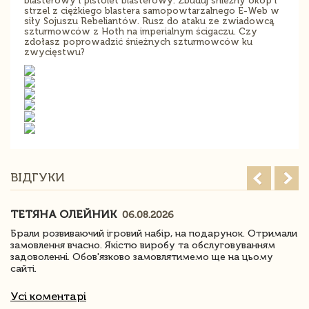
blasterowy i pistolet blasterowy. Zbuduj śnieżny okop i
strzel z ciężkiego blastera samopowtarzalnego E-Web w
siły Sojuszu Rebeliantów. Rusz do ataku ze zwiadowcą
szturmowców z Hoth na imperialnym ścigaczu. Czy
zdołasz poprowadzić śnieżnych szturmowców ku
zwycięstwu?
ВІДГУКИ
ТЕТЯНА ОЛЕЙНИК
06.08.2026
Брали розвиваючий ігровий набір, на подарунок. Отримали
замовлення вчасно. Якістю виробу та обслуговуванням
задоволенні. Обов'язково замовлятимемо ще на цьому
сайті.
Усі коментарі