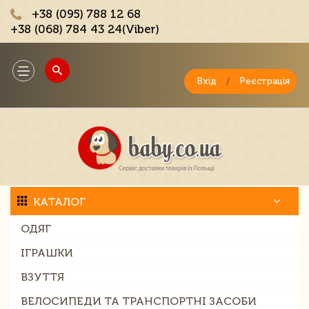
+38 (095) 788 12 68
+38 (068) 784 43 24(Viber)
;
Toggle
navigation
Вхід
/
Реєстрація
КАТАЛОГ
ОДЯГ
ІГРАШКИ
ВЗУТТЯ
ВЕЛОСИПЕДИ ТА ТРАНСПОРТНІ ЗАСОБИ