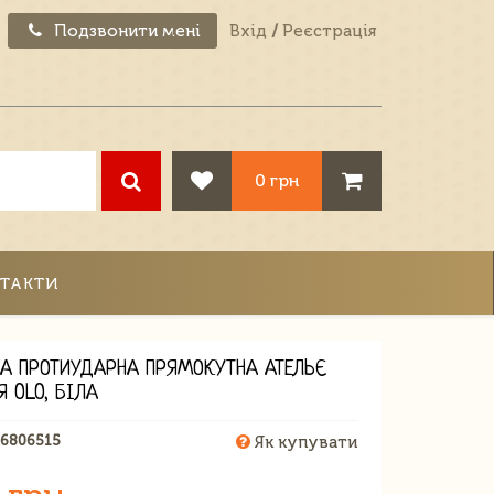
Подзвонити мені
Вхід
/
Реєстрація
0 грн
ТАКТИ
А ПРОТИУДАРНА ПРЯМОКУТНА АТЕЛЬЄ
 OLO, БІЛА
06806515
Як купувати