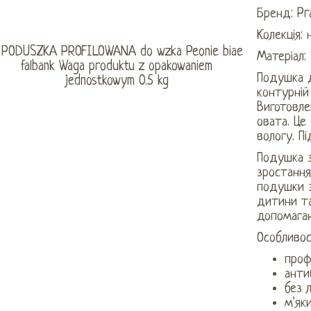
Бренд: Pr
Колекція:
Матеріал:
Подушка д
контурній
Виготовлен
овата. Це
вологу. П
Подушка 
зростання
подушки 
дитини та
допомагаю
Особливос
проф
анти
без 
м'як