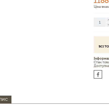
1188
Ціна вка
ВСІ Т
Інформац
Стан тов
Доступна 
ПИС