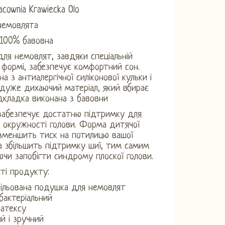
acownia Krawiecka Olo
 немовлята
 100% бавовна
ля немовлят, завдяки спеціальній
 формі, забезпечує комфортний сон.
а ​​з антиалергічної силіконової кульки і
 дуже дихаючий матеріал, який вбирає
ідкладка виконана з бавовни
забезпечує достатню підтримку для
 окружності голови. Форма дитячої
зменшить тиск на потилицю вашої
 збільшить підтримку шиї, тим самим
чи запобігти синдрому плоскої голови.
ті продукту:
ільована подушка для немовлят
бактеріальний
латексу
ий і зручний