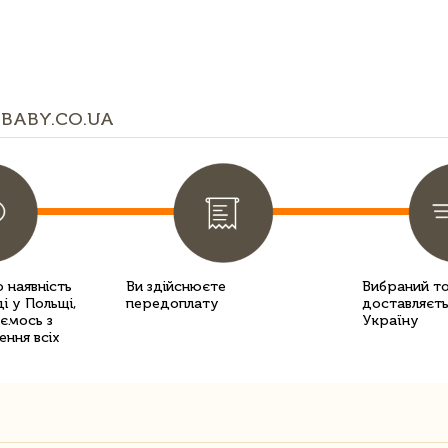
BABY.CO.UA
 наявність
Ви здійснюєте
Вибраний т
і у Польщі,
передоплату
доставляєть
уємось з
Україну
ення всіх