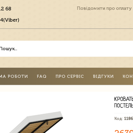
12 68
Повідомити про оплату
4(Viber)
МА РОБОТИ
FAQ
ПРО СЕРВІС
ВІДГУКИ
КОН
КРОВАТ
ПОСТЕЛ
Код:
118