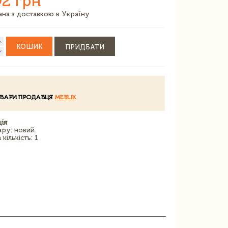
92 грн
зана з доставкою в Україну
КОШИК
ПРИДБАТИ
ОВАРИ ПРОДАВЦЯ
MEBLIK
ія
ару: новий
кількість: 1