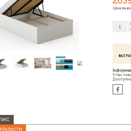
263
Ціна вка
ВСІ Т
Інформац
Стан тов
Доступна 
ПИС
РЕКЛАСТИ