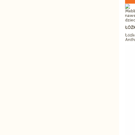
Mebl
nawe
dziec
ŁÓŻ
Łóżk
Anthr