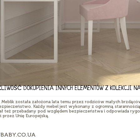
LIWOŚĆ DOKUPIENIA INNYCH ELEMENTÓW Z KOLEKCJI NA 
a Meblik została założona lata temu przez rodziców małych brzdąców
bezpieczeństwo. Każdy mebel jest wykonany z ogromną starannością 
ał też przebadany pod względem bezpieczeństwa i odpowiada ryg
i przez Unię Europejską.
BABY.CO.UA