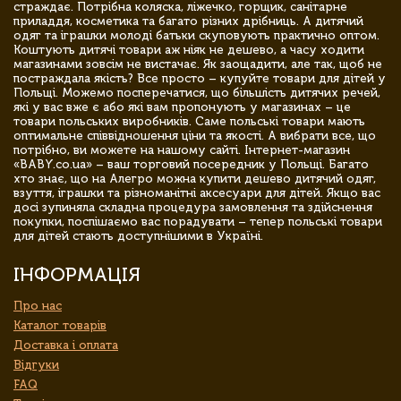
страждає. Потрібна коляска, ліжечко, горщик, санітарне
приладдя, косметика та багато різних дрібниць. А дитячий
одяг та іграшки молоді батьки скуповують практично оптом.
Коштують дитячі товари аж ніяк не дешево, а часу ходити
магазинами зовсім не вистачає. Як заощадити, але так, щоб не
постраждала якість? Все просто – купуйте товари для дітей у
Польщі. Можемо посперечатися, що більшість дитячих речей,
які у вас вже є або які вам пропонують у магазинах – це
товари польських виробників. Саме польські товари мають
оптимальне співвідношення ціни та якості. А вибрати все, що
потрібно, ви можете на нашому сайті. Інтернет-магазин
«BABY.co.ua» – ваш торговий посередник у Польщі. Багато
хто знає, що на Алегро можна купити дешево дитячий одяг,
взуття, іграшки та різноманітні аксесуари для дітей. Якщо вас
досі зупиняла складна процедура замовлення та здійснення
покупки, поспішаємо вас порадувати – тепер польські товари
для дітей стають доступнішими в Україні.
ІНФОРМАЦІЯ
Про нас
Каталог товарів
Доставка і оплата
Відгуки
FAQ