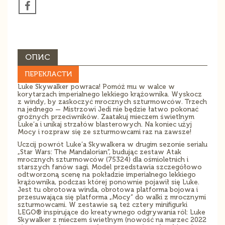
ОПИС
ПЕРЕКЛАСТИ
Luke Skywalker powraca! Pomóż mu w walce w
korytarzach imperialnego lekkiego krążownika. Wyskocz
z windy, by zaskoczyć mrocznych szturmowców. Trzech
na jednego — Mistrzowi Jedi nie będzie łatwo pokonać
groźnych przeciwników. Zaatakuj mieczem świetlnym
Luke’a i unikaj strzałów blasterowych. Na koniec użyj
Mocy i rozpraw się ze szturmowcami raz na zawsze!
Uczcij powrót Luke’a Skywalkera w drugim sezonie serialu
„Star Wars: The Mandalorian”, budując zestaw Atak
mrocznych szturmowców (75324) dla ośmioletnich i
starszych fanów sagi. Model przedstawia szczegółowo
odtworzoną scenę na pokładzie imperialnego lekkiego
krążownika, podczas której ponownie pojawił się Luke.
Jest tu obrotowa winda, obrotowa platforma bojowa i
przesuwająca się platforma „Mocy” do walki z mrocznymi
szturmowcami. W zestawie są też cztery minifigurki
LEGO® inspirujące do kreatywnego odgrywania ról: Luke
Skywalker z mieczem świetlnym (nowość na marzec 2022