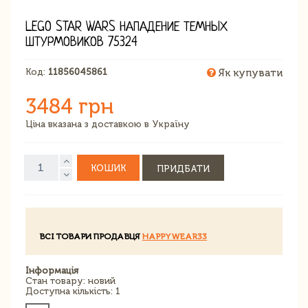
LEGO STAR WARS НАПАДЕНИЕ ТЕМНЫХ
ШТУРМОВИКОВ 75324
Код:
11856045861
Як купувати
3484 грн
Ціна вказана з доставкою в Україну
КОШИК
ПРИДБАТИ
ВСІ ТОВАРИ ПРОДАВЦЯ
HAPPYWEAR33
Інформація
Стан товару: новий
Доступна кількість: 1