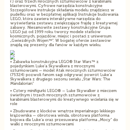
r.) oraz trzech mrocznych szturmowców z karabinami
blasterowymi. Cyfrowe narzędzia konstrukcyjne
Szczegółowe instrukcje składania modelu znajdziesz w
pudełku oraz w bezpłatnej aplikacji Instrukcje budowania
LEGO, która zawiera interaktywne narzędzia do
wyświetlania zestawu zwiększające frajdę z kreatywnej
zabawy. Niesamowite zestawy konstrukcyjne Grupa
LEGO już od 1999 roku tworzy modele statków
kosmicznych, pojazdów, miejsc i postaci z uniwersum
„Gwiezdnych Wojen™”. W bogatej ofercie zestawów
znajdą się prezenty dla fanów w każdym wieku.
• Zabawka konstrukcyjna LEGO® Star Wars™ z
pojedynkiem Luke’a Skywalkera z mrocznymi
szturmowcami — model Atak mrocznych szturmowców
(75324) pozwoli fanom sagi odgrywać powrót Luke’a
Skywalkera z drugiego sezonu serialu „Star Wars: The
Mandalorian”
• Cztery minifigurki LEGO® — Luke Skywalker z mieczem
świetlnym i trzech mrocznych szturmowców z
karabinami blasterowymi do kreatywnego wcielania się w
role
• Zbudowane z klocków wnętrze imperialnego lekkiego
krążownika — obrotowa winda, obrotowa platforma
bojowa dla Luke’a oraz przesuwana platforma „Mocy” do
walki z mrocznymi szturmowcami