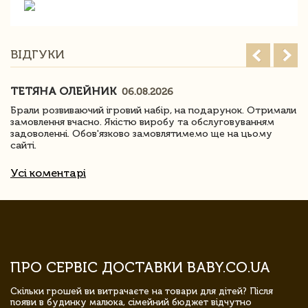
ВІДГУКИ
ТЕТЯНА ОЛЕЙНИК
06.08.2026
Брали розвиваючий ігровий набір, на подарунок. Отримали
замовлення вчасно. Якістю виробу та обслуговуванням
задоволенні. Обов'язково замовлятимемо ще на цьому
сайті.
Усі коментарі
ПРО СЕРВІС ДОСТАВКИ BABY.CO.UA
Скільки грошей ви витрачаєте на товари для дітей? Після
появи в будинку малюка, сімейний бюджет відчутно