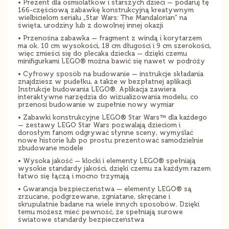
• Prezent dla ośmiolatków i starszych dzieci — podaruj tę
166-częściową zabawkę konstrukcyjną kreatywnym
wielbicielom serialu „Star Wars: The Mandalorian” na
święta, urodziny lub z dowolnej innej okazji
• Przenośna zabawka — fragment z windą i korytarzem
ma ok. 10 cm wysokości, 18 cm długości i 9 cm szerokości,
więc zmieści się do plecaka dziecka — dzięki czemu
minifigurkami LEGO® można bawić się nawet w podróży
• Cyfrowy sposób na budowanie — instrukcje składania
znajdziesz w pudełku, a także w bezpłatnej aplikacji
Instrukcje budowania LEGO®. Aplikacja zawiera
interaktywne narzędzia do wizualizowania modelu, co
przenosi budowanie w zupełnie nowy wymiar
• Zabawki konstrukcyjne LEGO® Star Wars™ dla każdego
— zestawy LEGO Star Wars pozwalają dzieciom i
dorosłym fanom odgrywać słynne sceny, wymyślać
nowe historie lub po prostu prezentować samodzielnie
zbudowane modele
• Wysoka jakość — klocki i elementy LEGO® spełniają
wysokie standardy jakości, dzięki czemu za każdym razem
łatwo się łączą i mocno trzymają
• Gwarancja bezpieczeństwa — elementy LEGO® są
zrzucane, podgrzewane, zgniatane, skręcane i
skrupulatnie badane na wiele innych sposobów. Dzięki
temu możesz mieć pewność, że spełniają surowe
światowe standardy bezpieczeństwa