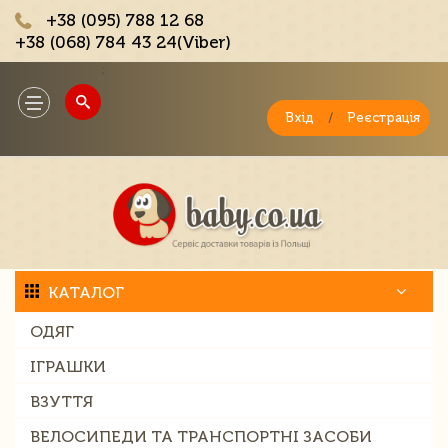
+38 (095) 788 12 68
+38 (068) 784 43 24(Viber)
;
Toggle
navigation
Вхід
/
Реєстрація
КАТАЛОГ
ОДЯГ
ІГРАШКИ
ВЗУТТЯ
ВЕЛОСИПЕДИ ТА ТРАНСПОРТНІ ЗАСОБИ