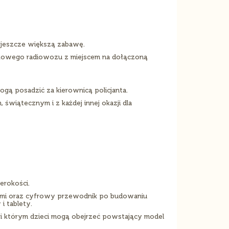
jeszcze większą zabawę.
wkowego radiowozu z miejscem na dołączoną
gą posadzić za kierownicą policjanta.
iątecznym i z każdej innej okazji dla
erokości.
jami oraz cyfrowy przewodnik po budowaniu
i tablety.
ęki którym dzieci mogą obejrzeć powstający model