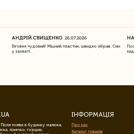
АНДРІЙ СВИЩЕНКО
Н
26.07.2026
Біговел чудовий! Міцний пластик, швидко зібрав. Син
Пос
у захваті.
зад
.UA
ІНФОРМАЦІЯ
 Після появи в будинку малюка,
Про нас
ска, ліжечко, горщик,
Каталог товарів