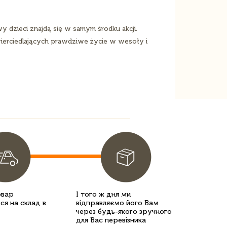
dzieci znajdą się w samym środku akcji.
erciedlających prawdziwe życie w wesoły i
овар
І того ж дня ми
ся на склад в
відправляємо його Вам
через будь-якого зручного
для Вас перевізника