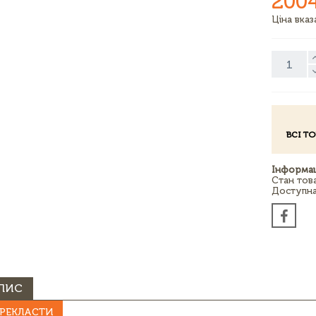
200
Ціна вка
ВСІ Т
Інформац
Стан тов
Доступна 
ПИС
РЕКЛАСТИ