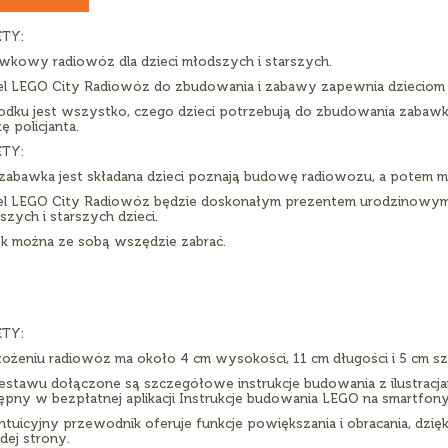
TY:
wkowy radiowóz dla dzieci młodszych i starszych.
l LEGO City Radiowóz do zbudowania i zabawy zapewnia dzieciom 
odku jest wszystko, czego dzieci potrzebują do zbudowania zaba
kę policjanta.
TY:
zabawka jest składana dzieci poznają budowę radiowozu, a potem mo
l LEGO City Radiowóz będzie doskonałym prezentem urodzinowym, św
zych i starszych dzieci.
ek można ze sobą wszędzie zabrać.
TY:
łożeniu radiowóz ma około 4 cm wysokości, 11 cm długości i 5 cm sz
estawu dołączone są szczegółowe instrukcje budowania z ilustrac
ępny w bezpłatnej aplikacji Instrukcje budowania LEGO na smartfony 
intuicyjny przewodnik oferuje funkcje powiększania i obracania, dzi
dej strony.