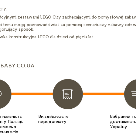
TY:
licyjnymi zestawami LEGO City zachęcającymi do pomysłowej zabawy 
ki temu mogą poznawać świat za pomocą scenariuszy zabawy odzwi
jonujący sposób.
ka konstrukcyjna LEGO dla dzieci od pięciu lat.
BABY.CO.UA
 наявність
Ви здійснюєте
Вибраний т
і у Польщі,
передоплату
доставляєть
уємось з
Україну
ення всіх