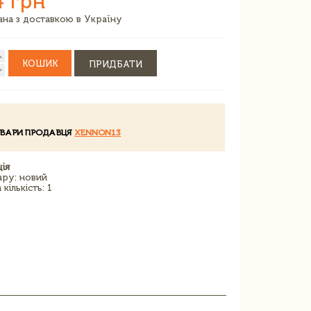
4 грн
зана з доставкою в Україну
КОШИК
ПРИДБАТИ
ОВАРИ ПРОДАВЦЯ
XENNON13
ія
ару: новий
кількість: 1