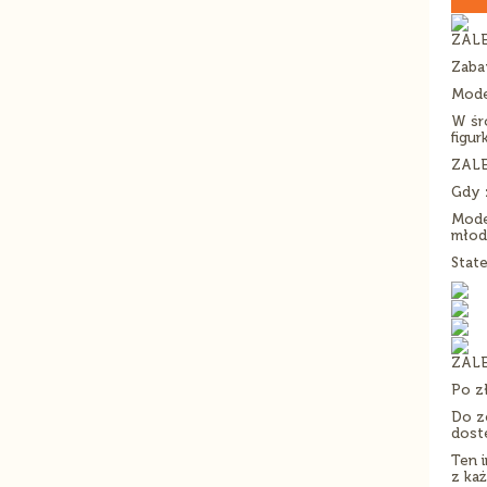
ZALE
Zaba
Mode
W śr
figur
ZALE
Gdy 
Mode
młods
Stat
ZALE
Po z
Do z
dost
Ten 
z każ