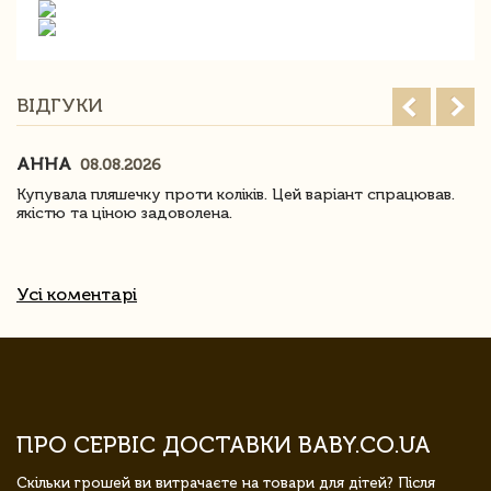
ВІДГУКИ
АННА
08.08.2026
Купувала пляшечку проти коліків. Цей варіант спрацював.
якістю та ціною задоволена.
Усі коментарі
ПРО СЕРВІС ДОСТАВКИ BABY.CO.UA
Скільки грошей ви витрачаєте на товари для дітей? Після