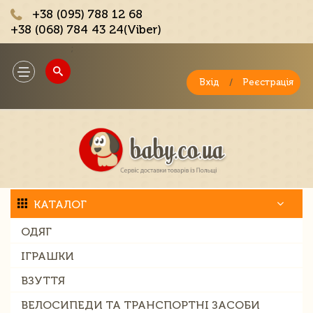
+38 (095) 788 12 68
+38 (068) 784 43 24(Viber)
;
Toggle
navigation
Вхід
/
Реєстрація
КАТАЛОГ
ОДЯГ
ІГРАШКИ
ВЗУТТЯ
ВЕЛОСИПЕДИ ТА ТРАНСПОРТНІ ЗАСОБИ