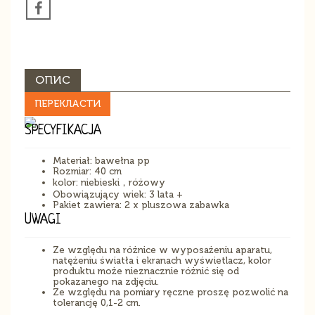
ОПИС
ПЕРЕКЛАСТИ
SPECYFIKACJA
Materiał: bawełna pp
Rozmiar: 40 cm
kolor: niebieski，różowy
Obowiązujący wiek: 3 lata +
Pakiet zawiera: 2 x pluszowa zabawka
UWAGI
Ze względu na różnice w wyposażeniu aparatu,
natężeniu światła i ekranach wyświetlacz, kolor
produktu może nieznacznie różnić się od
pokazanego na zdjęciu.
Ze względu na pomiary ręczne proszę pozwolić na
tolerancję 0,1-2 cm.