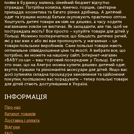
появи в будинку малюка, сімейний бюджет відчутно
страждає. Потрібна коляска, ліжечко, горщик, санітарне
приладдя, косметика та багато різних дрібниць. А дитячий
одяг та іграшки молоді батьки скуповують практично оптом.
Коштують дитячі товари аж ніяк не дешево, а часу ходити
магазинами зовсім не вистачає. Як заощадити, але так, щоб не
постраждала якість? Все просто – купуйте товари для дітей у
Польщі. Можемо посперечатися, що більшість дитячих речей,
які у вас вже є або які вам пропонують у магазинах – це
товари польських виробників. Саме польські товари мають
оптимальне співвідношення ціни та якості. А вибрати все, що
потрібно, ви можете на нашому сайті. Інтернет-магазин
«BABY.co.ua» – ваш торговий посередник у Польщі. Багато
хто знає, що на Алегро можна купити дешево дитячий одяг,
взуття, іграшки та різноманітні аксесуари для дітей. Якщо вас
досі зупиняла складна процедура замовлення та здійснення
покупки, поспішаємо вас порадувати – тепер польські товари
для дітей стають доступнішими в Україні.
ІНФОРМАЦІЯ
Про нас
Каталог товарів
Доставка і оплата
Відгуки
FAQ