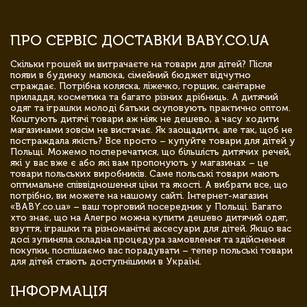
ПРО СЕРВІС ДОСТАВКИ BABY.CO.UA
Скільки грошей ви витрачаєте на товари для дітей? Після
появи в будинку малюка, сімейний бюджет відчутно
страждає. Потрібна коляска, ліжечко, горщик, санітарне
приладдя, косметика та багато різних дрібниць. А дитячий
одяг та іграшки молоді батьки скуповують практично оптом.
Коштують дитячі товари аж ніяк не дешево, а часу ходити
магазинами зовсім не вистачає. Як заощадити, але так, щоб не
постраждала якість? Все просто – купуйте товари для дітей у
Польщі. Можемо посперечатися, що більшість дитячих речей,
які у вас вже є або які вам пропонують у магазинах – це
товари польських виробників. Саме польські товари мають
оптимальне співвідношення ціни та якості. А вибрати все, що
потрібно, ви можете на нашому сайті. Інтернет-магазин
«BABY.co.ua» – ваш торговий посередник у Польщі. Багато
хто знає, що на Алегро можна купити дешево дитячий одяг,
взуття, іграшки та різноманітні аксесуари для дітей. Якщо вас
досі зупиняла складна процедура замовлення та здійснення
покупки, поспішаємо вас порадувати – тепер польські товари
для дітей стають доступнішими в Україні.
ІНФОРМАЦІЯ