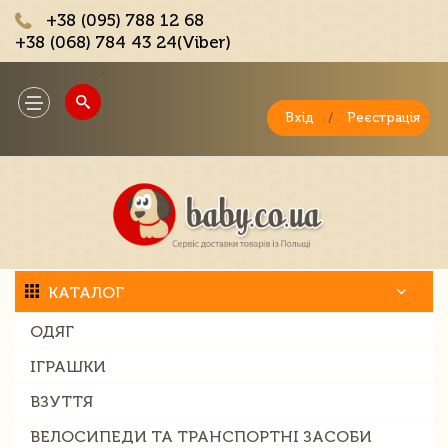
+38 (095) 788 12 68
+38 (068) 784 43 24(Viber)
;
Toggle
navigation
Вхід
/
Реєстрація
КАТАЛОГ
ОДЯГ
ІГРАШКИ
ВЗУТТЯ
ВЕЛОСИПЕДИ ТА ТРАНСПОРТНІ ЗАСОБИ