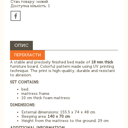
Стан товару: новий
Доступна кількість: 1
ОПИС
ПЕРЕКЛАСТИ
A stable and precisely finished bed made of
18 mm thick
furniture board. Colorful pattern made using UV printing
technique. The print is high-quality, durable and resistant
to abrasion.
SET CONTAINS:
bed
mattress frame
10 cm thick foam mattress
DIMENSIONS:
External dimensions: 155.5 x 74 x 48 cm
Sleeping area:
140 x 70 cm
Height from the mattress to the ground: 29 cm
ADDITIONAL INFORMATION: